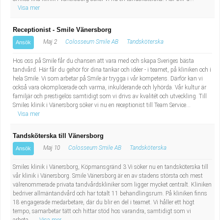
Visa mer
Receptionist - Smile Vänersborg
Maj 2
Colosseum Smile AB
Tandsköterska
Ansök
Hos oss på Smile får du chansen att vara med och skapa Sveriges bästa
tandvård. Här får du gehör för dina tankar och idéer - i teamet, på kliniken och i
hela Smile. Vi som arbetar på Smile är trygga i vår kompetens. Därför kan vi
också vara okomplicerade och varma, inkulderande och lyhörda. Vår kultur är
familjär och prestigelös samtidigt som vi drivs av kvalitét och utveckling. Till
Smiles klinik i Vänersborg söker vi nu en receptionist till Team Service...
Visa mer
Tandsköterska till Vänersborg
Maj 10
Colosseum Smile AB
Tandsköterska
Ansök
Smiles klinik i Vänersborg, Köpmansgränd 3 Vi söker nu en tandsköterska till
vår klinik i Vänersborg. Smile Vänersborg är en av stadens största och mest
välrenommerade privata tandvårdskliniker som ligger mycket centralt. Kliniken
bedriver allmäntandvård och har totalt 11 behandlingsrum. På kliniken finns
18 engagerade medarbetare, där du blir en del i teamet. Vi håller ett högt
tempo, samarbetar tätt och hittar stöd hos varandra, samtidigt som vi