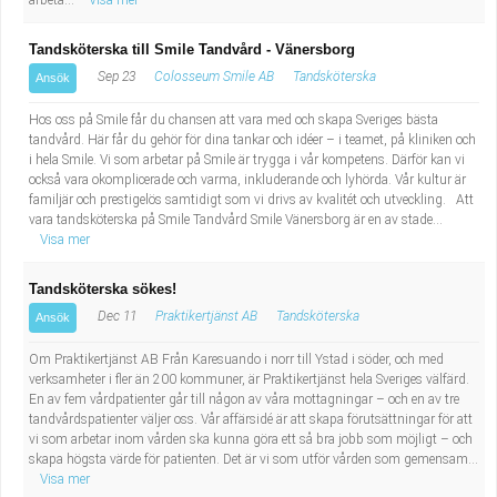
arbeta...
Visa mer
Tandsköterska till Smile Tandvård - Vänersborg
Sep 23
Colosseum Smile AB
Tandsköterska
Ansök
Hos oss på Smile får du chansen att vara med och skapa Sveriges bästa
tandvård. Här får du gehör för dina tankar och idéer – i teamet, på kliniken och
i hela Smile. Vi som arbetar på Smile är trygga i vår kompetens. Därför kan vi
också vara okomplicerade och varma, inkluderande och lyhörda. Vår kultur är
familjär och prestigelös samtidigt som vi drivs av kvalitét och utveckling. Att
vara tandsköterska på Smile Tandvård Smile Vänersborg är en av stade...
Visa mer
Tandsköterska sökes!
Dec 11
Praktikertjänst AB
Tandsköterska
Ansök
Om Praktikertjänst AB Från Karesuando i norr till Ystad i söder, och med
verksamheter i fler än 200 kommuner, är Praktikertjänst hela Sveriges välfärd.
En av fem vårdpatienter går till någon av våra mottagningar – och en av tre
tandvårdspatienter väljer oss. Vår affärsidé är att skapa förutsättningar för att
vi som arbetar inom vården ska kunna göra ett så bra jobb som möjligt – och
skapa högsta värde för patienten. Det är vi som utför vården som gemensam...
Visa mer