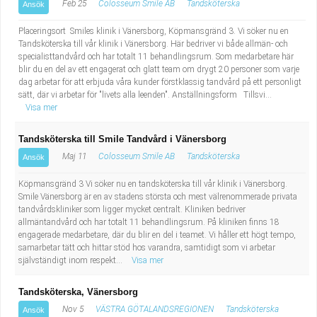
Feb 25
Colosseum Smile AB
Tandsköterska
Ansök
Placeringsort Smiles klinik i Vänersborg, Köpmansgränd 3. Vi söker nu en
Tandsköterska till vår klinik i Vänersborg. Här bedriver vi både allmän- och
specialisttandvård och har totalt 11 behandlingsrum. Som medarbetare här
blir du en del av ett engagerat och glatt team om drygt 20 personer som varje
dag arbetar för att erbjuda våra kunder förstklassig tandvård på ett personligt
sätt, där vi arbetar för "livets alla leenden". Anställningsform Tillsvi...
Visa mer
Tandsköterska till Smile Tandvård i Vänersborg
Maj 11
Colosseum Smile AB
Tandsköterska
Ansök
Köpmansgränd 3 Vi söker nu en tandsköterska till vår klinik i Vänersborg.
Smile Vänersborg är en av stadens största och mest välrenommerade privata
tandvårdskliniker som ligger mycket centralt. Kliniken bedriver
allmäntandvård och har totalt 11 behandlingsrum. På kliniken finns 18
engagerade medarbetare, där du blir en del i teamet. Vi håller ett högt tempo,
samarbetar tätt och hittar stöd hos varandra, samtidigt som vi arbetar
självständigt inom respekt...
Visa mer
Tandsköterska, Vänersborg
Nov 5
VÄSTRA GÖTALANDSREGIONEN
Tandsköterska
Ansök