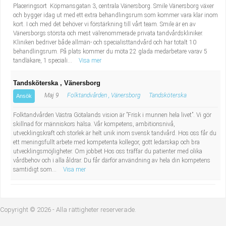
Placeringsort Köpmansgatan 3, centrala Vänersborg. Smile Vänersborg växer
och bygger idag ut med ett extra behandlingsrum som kommer vara klar inom
kort. I och med det behöver vi förstärkning till vårt team. Smile är en av
Vänersborgs största och mest välrenommerade privata tandvårdskliniker.
Kliniken bedriver både allmän- och specialisttandvård och har totalt 10
behandlingsrum. På plats kommer du möta 22 glada medarbetare varav 5
tandläkare, 1 speciali...
Visa mer
Tandsköterska , Vänersborg
Maj 9
Folktandvården , Vänersborg
Tandsköterska
Ansök
Folktandvården Västra Götalands vision är ”Frisk i munnen hela livet”. Vi gör
skillnad för människors hälsa. Vår kompetens, ambitionsnivå,
utvecklingskraft och storlek är helt unik inom svensk tandvård. Hos oss får du
ett meningsfullt arbete med kompetenta kollegor, gott ledarskap och bra
utvecklingsmöjligheter. Om jobbet Hos oss träffar du patienter med olika
vårdbehov och i alla åldrar. Du får därför användning av hela din kompetens
samtidigt som...
Visa mer
Copyright © 2026 - Alla rättigheter reserverade.