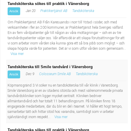
Tandsköterska sökes till praktik i Vänersborg
Jan 20
Praktikertjänst AB
Tandsköterska
Ansök
Om Praktikertjänst AB Från Karesuando i norr till Ystad i söder, och med
verksamheter i fler än 200 kommuner, är Praktikertjänst hela Sveriges välfärd.
En av fem vårdpatienter går till någon av våra mottagningar – och en av tre
tandvårdspatienter väljer oss. Vår affärsidé är att skapa förutsättningar för att
vi som arbetar inom vården ska kunna göra ett så bra jobb som möjligt – och
skapa högsta värde för patienten. Det är vi som utför vården som gemensam...
Visa mer
Tandsköterska till Smile tandvård i Vänersborg
Dec 9
Colosseum Smile AB
Tandsköterska
Ansök
Köpmansgränd 3 Vi söker nu en tandsköterska till vår klinik i Vänersborg.
Smile Vänersborg är en av stadens största och mest välrenommerade privata
tandvårdskliniker som ligger mycket centralt. Kliniken bedriver
allmäntandvård och har totalt 11 behandlingsrum. På kliniken finns 18
engagerade medarbetare, där du blir en del i teamet. Vi håller ett högt tempo,
samarbetar tätt och hittar stöd hos varandra, samtidigt som vi arbetar
självständigt inom respekt...
Visa mer
Tandsköterska sökes till praktik i Vänersborg