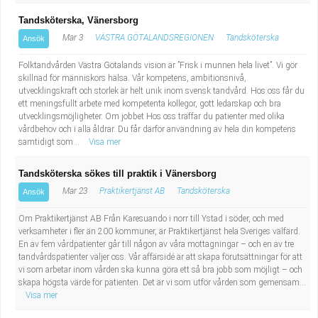
Tandsköterska, Vänersborg
Mar 3
VÄSTRA GÖTALANDSREGIONEN
Tandsköterska
Ansök
Folktandvården Västra Götalands vision är ”Frisk i munnen hela livet”. Vi gör
skillnad för människors hälsa. Vår kompetens, ambitionsnivå,
utvecklingskraft och storlek är helt unik inom svensk tandvård. Hos oss får du
ett meningsfullt arbete med kompetenta kollegor, gott ledarskap och bra
utvecklingsmöjligheter. Om jobbet Hos oss träffar du patienter med olika
vårdbehov och i alla åldrar. Du får därför användning av hela din kompetens
samtidigt som...
Visa mer
Tandsköterska sökes till praktik i Vänersborg
Mar 23
Praktikertjänst AB
Tandsköterska
Ansök
Om Praktikertjänst AB Från Karesuando i norr till Ystad i söder, och med
verksamheter i fler än 200 kommuner, är Praktikertjänst hela Sveriges välfärd.
En av fem vårdpatienter går till någon av våra mottagningar – och en av tre
tandvårdspatienter väljer oss. Vår affärsidé är att skapa förutsättningar för att
vi som arbetar inom vården ska kunna göra ett så bra jobb som möjligt – och
skapa högsta värde för patienten. Det är vi som utför vården som gemensam...
Visa mer