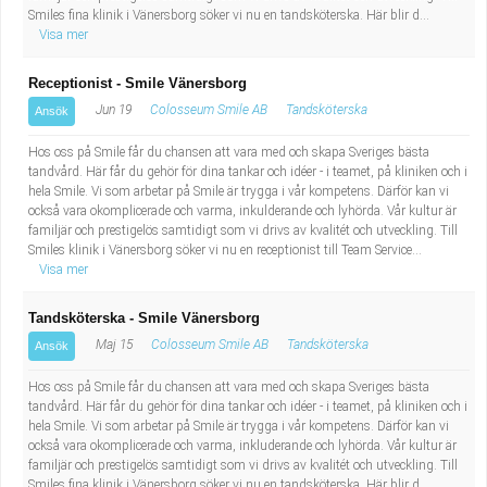
Smiles fina klinik i Vänersborg söker vi nu en tandsköterska. Här blir d...
Visa mer
Receptionist - Smile Vänersborg
Jun 19
Colosseum Smile AB
Tandsköterska
Ansök
Hos oss på Smile får du chansen att vara med och skapa Sveriges bästa
tandvård. Här får du gehör för dina tankar och idéer - i teamet, på kliniken och i
hela Smile. Vi som arbetar på Smile är trygga i vår kompetens. Därför kan vi
också vara okomplicerade och varma, inkulderande och lyhörda. Vår kultur är
familjär och prestigelös samtidigt som vi drivs av kvalitét och utveckling. Till
Smiles klinik i Vänersborg söker vi nu en receptionist till Team Service...
Visa mer
Tandsköterska - Smile Vänersborg
Maj 15
Colosseum Smile AB
Tandsköterska
Ansök
Hos oss på Smile får du chansen att vara med och skapa Sveriges bästa
tandvård. Här får du gehör för dina tankar och idéer - i teamet, på kliniken och i
hela Smile. Vi som arbetar på Smile är trygga i vår kompetens. Därför kan vi
också vara okomplicerade och varma, inkluderande och lyhörda. Vår kultur är
familjär och prestigelös samtidigt som vi drivs av kvalitét och utveckling. Till
Smiles fina klinik i Vänersborg söker vi nu en tandsköterska. Här blir d...