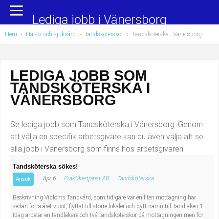
Yrkesområden
Populära jobb
Lediga jobb i Vänersborg
Hem
›
Hälso- och sjukvård
›
Tandsköterskor
›
Tandsköterska
- Vänersborg
Administration, ekonomi, juridik
Undersköterska, hemtjänst och äldreboende
Bygg och anläggning
Städare/Lokalvårdare
LEDIGA JOBB SOM
TANDSKÖTERSKA I
Chefer och verksamhetsledare
Barnskötare
VÄNERSBORG
Data/IT
Lärare i förskola/Förskollärare
Se lediga jobb som Tandsköterska i Vänersborg. Genom
Försäljning, inköp, marknadsföring
Lagerarbetare
att välja en specifik arbetsgivare kan du även välja att se
alla jobb i Vänersborg som finns hos arbetsgivaren.
Hantverksyrken
Bussförare/Busschaufför
Tandsköterska sökes!
Apr 6
Praktikertjänst AB
Tandsköterska
Hotell, restaurang, storhushåll
Elevassistent
Ansök
Beskrivning Vibloms Tandvård, som tidigare var en liten mottagning har
Hälso- och sjukvård
Personlig assistent
sedan förra året vuxit, flyttat till större lokaler och bytt namn till Tandläkeri-1.
Idag arbetar en tandläkare och två tandsköterskor på mottagningen men för