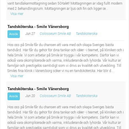
Fastighetsskötare
Socialt arbete
varit tandläkarmottagning sedan 50-talet! Mottagningen är idag fullt modern
med 2 behandlingsrum. Mottagningen är ljus och fin och ligger ce...
Visa mer
Informatör/Kommunikatör
Säkerhetsarbete
Tandsköterska - Smile Vänersborg
Brevbärare
Tekniskt arbete
Jun 27
Colosseum Smile AB
Tandsköterska
Ansök
Sjuksköterska, grundutbildad
Hos oss på Smile får du chansen att vara med och skapa Sveriges bästa
Transport
tandvård. Här får du gehör för dina tankar och idéer - i teamet, på kliniken och i
hela Smile. Vi som arbetar på Smile är trygga i vår kompetens. Därför kan vi
Kock, storhushåll
också vara okomplicerade och varma, inkluderande och lyhörda. Vår kultur är
familjär och prestigelös samtidigt som vi drivs av kvalitét och utveckling. Till
Smiles fina klinik i Vänersborg söker vi nu en tandsköterska. Här blir d...
Undersköterska, vård- o specialavd. o mottagning
Visa mer
Bibliotekarie
Tandsköterska - Smile Vänersborg
Jun 20
Colosseum Smile AB
Tandsköterska
Ansök
Administrativ assistent
Hos oss på Smile får du chansen att vara med och skapa Sveriges bästa
tandvård. Här får du gehör för dina tankar och idéer - i teamet, på kliniken och i
Lärare i gymnasiet
hela Smile. Vi som arbetar på Smile är trygga i vår kompetens. Därför kan vi
också vara okomplicerade och varma, inkluderande och lyhörda. Vår kultur är
familjär och prestigelös samtidigt som vi drivs av kvalitét och utveckling. Till