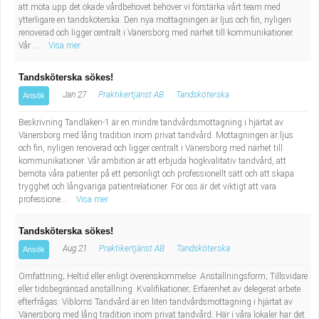
att möta upp det ökade vårdbehovet behöver vi förstärka vårt team med
Industriell tillverkning
Behandlingsassistent/Socialpedagog
ytterligare en tandsköterska. Den nya mottagningen är ljus och fin, nyligen
renoverad och ligger centralt i Vänersborg med närhet till kommunikationer.
Vår ...
Visa mer
Installation, drift, underhåll
Tandsköterska
Tandsköterska sökes!
Kropps- och skönhetsvård
Budbilsförare
Jan 27
Praktikertjänst AB
Tandsköterska
Ansök
Kultur, media, design
Tidningsbud/Tidningsdistributör
Beskrivning Tandläkeri-1 är en mindre tandvårdsmottagning i hjärtat av
Vänersborg med lång tradition inom privat tandvård. Mottagningen är ljus
och fin, nyligen renoverad och ligger centralt i Vänersborg med närhet till
Militärt arbete
Lärare i fritidshem/Fritidspedagog
kommunikationer. Vår ambition är att erbjuda högkvalitativ tandvård, att
bemöta våra patienter på ett personligt och professionellt sätt och att skapa
Naturbruk
Taxiförare/Taxichaufför
trygghet och långvariga patientrelationer. För oss är det viktigt att vara
professione...
Visa mer
Naturvetenskapligt arbete
Läkarsekreterare/Vårdadmin/Medicinsk
Tandsköterska sökes!
Aug 21
Praktikertjänst AB
Tandsköterska
Ansök
sekreterare
Pedagogiskt arbete
Omfattning; Heltid eller enligt överenskommelse Anställningsform; Tillsvidare
eller tidsbegränsad anställning Kvalifikationer; Erfarenhet av delegerat arbete
Lastbilsförare m.fl.
Sanering och renhållning
efterfrågas Vibloms Tandvård är en liten tandvårdsmottagning i hjärtat av
Vänersborg med lång tradition inom privat tandvård. Här i våra lokaler har det