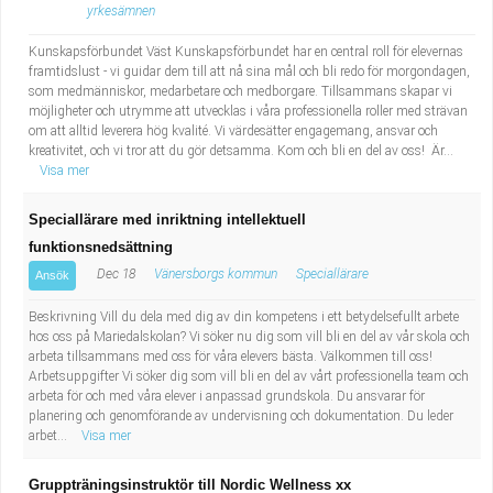
yrkesämnen
Kunskapsförbundet Väst Kunskapsförbundet har en central roll för elevernas
framtidslust - vi guidar dem till att nå sina mål och bli redo för morgondagen,
som medmänniskor, medarbetare och medborgare. Tillsammans skapar vi
möjligheter och utrymme att utvecklas i våra professionella roller med strävan
om att alltid leverera hög kvalité. Vi värdesätter engagemang, ansvar och
kreativitet, och vi tror att du gör detsamma. Kom och bli en del av oss! Är...
Visa mer
Speciallärare med inriktning intellektuell
funktionsnedsättning
Dec 18
Vänersborgs kommun
Speciallärare
Ansök
Beskrivning Vill du dela med dig av din kompetens i ett betydelsefullt arbete
hos oss på Mariedalskolan? Vi söker nu dig som vill bli en del av vår skola och
arbeta tillsammans med oss för våra elevers bästa. Välkommen till oss!
Arbetsuppgifter Vi söker dig som vill bli en del av vårt professionella team och
arbeta för och med våra elever i anpassad grundskola. Du ansvarar för
planering och genomförande av undervisning och dokumentation. Du leder
arbet...
Visa mer
Gruppträningsinstruktör till Nordic Wellness xx