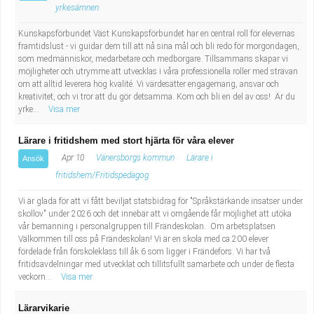
yrkesämnen
Kunskapsförbundet Väst Kunskapsförbundet har en central roll för elevernas
framtidslust - vi guidar dem till att nå sina mål och bli redo för morgondagen,
som medmänniskor, medarbetare och medborgare. Tillsammans skapar vi
möjligheter och utrymme att utvecklas i våra professionella roller med strävan
om att alltid leverera hög kvalité. Vi värdesätter engagemang, ansvar och
kreativitet, och vi tror att du gör detsamma. Kom och bli en del av oss! Är du
yrke...
Visa mer
Lärare i fritidshem med stort hjärta för våra elever
Apr 10
Vänersborgs kommun
Lärare i
Ansök
fritidshem/Fritidspedagog
Vi är glada för att vi fått beviljat statsbidrag för "Språkstärkande insatser under
skollov" under 2026 och det innebär att vi omgående får möjlighet att utöka
vår bemanning i personalgruppen till Frändeskolan. Om arbetsplatsen
Välkommen till oss på Frändeskolan! Vi är en skola med ca 200 elever
fördelade från förskoleklass till åk 6 som ligger i Frändefors. Vi har två
fritidsavdelningar med utvecklat och tillitsfullt samarbete och under de flesta
veckorn...
Visa mer
Lärarvikarie