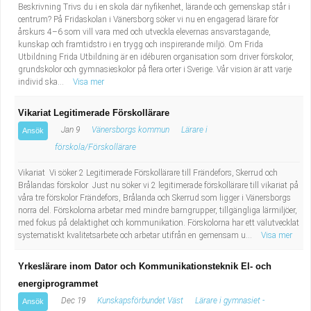
Beskrivning Trivs du i en skola där nyfikenhet, lärande och gemenskap står i
centrum? På Fridaskolan i Vänersborg söker vi nu en engagerad lärare för
årskurs 4–6 som vill vara med och utveckla elevernas ansvarstagande,
kunskap och framtidstro i en trygg och inspirerande miljö. Om Frida
Utbildning Frida Utbildning är en idéburen organisation som driver förskolor,
grundskolor och gymnasieskolor på flera orter i Sverige. Vår vision är att varje
individ ska...
Visa mer
Vikariat Legitimerade Förskollärare
Jan 9
Vänersborgs kommun
Lärare i
Ansök
förskola/Förskollärare
Vikariat Vi söker 2 Legitimerade Förskollärare till Frändefors, Skerrud och
Brålandas förskolor Just nu söker vi 2 legitimerade förskollärare till vikariat på
våra tre förskolor Frändefors, Brålanda och Skerrud som ligger i Vänersborgs
norra del. Förskolorna arbetar med mindre barngrupper, tillgängliga lärmiljöer,
med fokus på delaktighet och kommunikation. Förskolorna har ett välutvecklat
systematiskt kvalitetsarbete och arbetar utifrån en gemensam u...
Visa mer
Yrkeslärare inom Dator och Kommunikationsteknik El- och
energiprogrammet
Dec 19
Kunskapsförbundet Väst
Lärare i gymnasiet -
Ansök