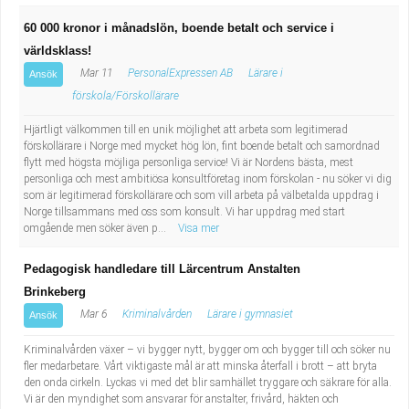
60 000 kronor i månadslön, boende betalt och service i
världsklass!
Mar 11
PersonalExpressen AB
Lärare i
Ansök
förskola/Förskollärare
Hjärtligt välkommen till en unik möjlighet att arbeta som legitimerad
förskollärare i Norge med mycket hög lön, fint boende betalt och samordnad
flytt med högsta möjliga personliga service! Vi är Nordens bästa, mest
personliga och mest ambitiösa konsultföretag inom förskolan - nu söker vi dig
som är legitimerad förskollärare och som vill arbeta på välbetalda uppdrag i
Norge tillsammans med oss som konsult. Vi har uppdrag med start
omgående men söker även p...
Visa mer
Pedagogisk handledare till Lärcentrum Anstalten
Brinkeberg
Mar 6
Kriminalvården
Lärare i gymnasiet
Ansök
Kriminalvården växer – vi bygger nytt, bygger om och bygger till och söker nu
fler medarbetare. Vårt viktigaste mål är att minska återfall i brott – att bryta
den onda cirkeln. Lyckas vi med det blir samhället tryggare och säkrare för alla.
Vi är den myndighet som ansvarar för anstalter, frivård, häkten och