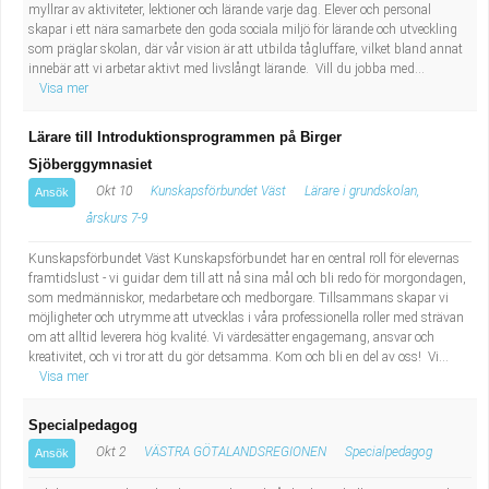
myllrar av aktiviteter, lektioner och lärande varje dag. Elever och personal
skapar i ett nära samarbete den goda sociala miljö för lärande och utveckling
som präglar skolan, där vår vision är att utbilda tågluffare, vilket bland annat
innebär att vi arbetar aktivt med livslångt lärande. Vill du jobba med...
Visa mer
Lärare till Introduktionsprogrammen på Birger
Sjöberggymnasiet
Okt 10
Kunskapsförbundet Väst
Lärare i grundskolan,
Ansök
årskurs 7-9
Kunskapsförbundet Väst Kunskapsförbundet har en central roll för elevernas
framtidslust - vi guidar dem till att nå sina mål och bli redo för morgondagen,
som medmänniskor, medarbetare och medborgare. Tillsammans skapar vi
möjligheter och utrymme att utvecklas i våra professionella roller med strävan
om att alltid leverera hög kvalité. Vi värdesätter engagemang, ansvar och
kreativitet, och vi tror att du gör detsamma. Kom och bli en del av oss! Vi...
Visa mer
Specialpedagog
Okt 2
VÄSTRA GÖTALANDSREGIONEN
Specialpedagog
Ansök