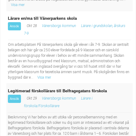
Visa mer
Lärare en/ma till Vänerparkens skola
Okt 28
Vänersborgs kommun
Lärare i grundskolan, årskurs
Ansök
7-9
Om arbetsplatsen På Vänerparkens skola går elever i åk 7-9. Skolan är centralt
belägen och här går ca 250 elever fördelade på 9 klasser och en särskild
undervisningsgrupp för elever i behov av ett mindre sammanhang. Skolan
består av en huvudbyggnad med klassrum, matsal, administration och
elevcafé. Genom en inglasad övergång tar vi oss till huset intill där vi har
ytterligare klassrum för teoretiska ämnen samt musik. På skolgården finns en
byggnad där e...
Visa mer
Legitimerad förskollärare till Belfragegatans förskola
Okt 29
Vänersborgs kommun
Lärare i
Ansök
förskola/Förskollärare
Beskrivning Vi har behov av att utöka vår personalbemanning med en
legitimerad förskollärare och söker nu dig som är intresserad av ett vikariat på
Belfragegatans förskola. Belfragegatans förskola är placerad i centrala delarna
av Vänersborg och har plats för ca. 120 barn i åldrarna 1–6. Förskolan består