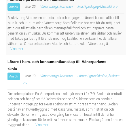
Mar 25
Vänersborgs kommun
Musikpedagog/Musiklärare
Ansök
Beskrivning Vi söker en entusiastisk och engagerad lärare i fiol och altfiol till
Musik- och kulturskolan Vänersborg! Som fiollärare hos oss får du möjlighet
att bidra till att alla barn får en meningsfull fritid och att inspirera nästa
generation av musiker. Du kommer att undervisa elever i alla åldrar och nivåer
med fokus på lustfyllt lärande med hög kvalitet i en verksamhet där alla är
välkomna. Om arbetsplatsen Musik- och kulturskolan Vänersborg ä...
Visa mer
Lärare i hem- och konsumentkunskap till Vänerparkens
skola
Mar 19
Vänersborgs kommun
Lärare i grundskolan, årskurs
Ansök
7-9
Om arbetsplatsen På Vänerparkens skola går elever i åk 7-9. Skolan är centralt
belägen och här går ca 250 elever fördelade på 9 klasser och en särskild
undervisningsgrupp för elever i behov av ett mindre sammanhang. Skolan
består av en huvudbyggnad med klassrum, matsal, administration och
elevcafé. Genom en inglasad övergång tar vi oss till huset intill där vi har
ytterligare klassrum för teoretiska ämnen samt musik. På skolgården finns en
byggnad där e...
Visa mer