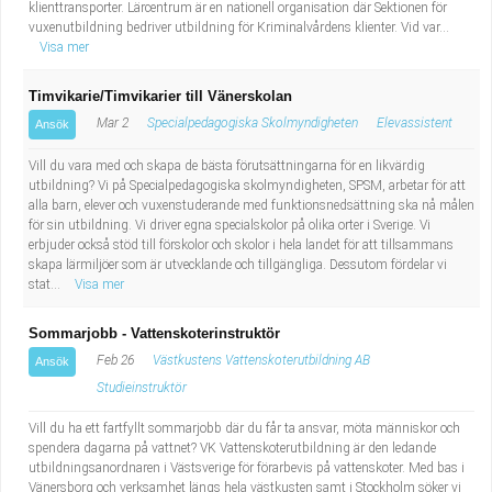
klienttransporter. Lärcentrum är en nationell organisation där Sektionen för
vuxenutbildning bedriver utbildning för Kriminalvårdens klienter. Vid var...
Visa mer
Timvikarie/Timvikarier till Vänerskolan
Mar 2
Specialpedagogiska Skolmyndigheten
Elevassistent
Ansök
Vill du vara med och skapa de bästa förutsättningarna för en likvärdig
utbildning? Vi på Specialpedagogiska skolmyndigheten, SPSM, arbetar för att
alla barn, elever och vuxenstuderande med funktionsnedsättning ska nå målen
för sin utbildning. Vi driver egna specialskolor på olika orter i Sverige. Vi
erbjuder också stöd till förskolor och skolor i hela landet för att tillsammans
skapa lärmiljöer som är utvecklande och tillgängliga. Dessutom fördelar vi
stat...
Visa mer
Sommarjobb - Vattenskoterinstruktör
Feb 26
Västkustens Vattenskoterutbildning AB
Ansök
Studieinstruktör
Vill du ha ett fartfyllt sommarjobb där du får ta ansvar, möta människor och
spendera dagarna på vattnet? VK Vattenskoterutbildning är den ledande
utbildningsanordnaren i Västsverige för förarbevis på vattenskoter. Med bas i
Vänersborg och verksamhet längs hela västkusten samt i Stockholm söker vi