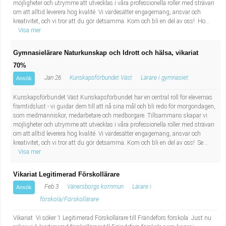
möjligheter och utrymme att utvecklas i våra professionella roller med strävan
om att alltid leverera hög kvalité. Vi värdesätter engagemang, ansvar och
kreativitet, och vi tror att du gör detsamma. Kom och bli en del av oss! Ho...
Visa mer
Gymnasielärare Naturkunskap och Idrott och hälsa, vikariat
70%
Jan 26
Kunskapsförbundet Väst
Lärare i gymnasiet
Ansök
Kunskapsförbundet Väst Kunskapsförbundet har en central roll för elevernas
framtidslust - vi guidar dem till att nå sina mål och bli redo för morgondagen,
som medmänniskor, medarbetare och medborgare. Tillsammans skapar vi
möjligheter och utrymme att utvecklas i våra professionella roller med strävan
om att alltid leverera hög kvalité. Vi värdesätter engagemang, ansvar och
kreativitet, och vi tror att du gör detsamma. Kom och bli en del av oss! Se...
Visa mer
Vikariat Legitimerad Förskollärare
Feb 3
Vänersborgs kommun
Lärare i
Ansök
förskola/Förskollärare
Vikariat Vi söker 1 Legitimerad Förskollärare till Frändefors förskola Just nu