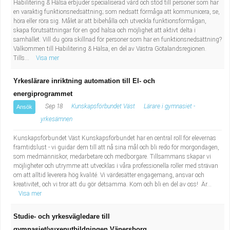
Habilitering & Hälsa erbjuder specialiserad vård och stöd till personer som har
en varaktig funktionsnedsättning; som nedsatt förmåga att kommunicera, se,
höra eller röra sig. Målet är att bibehålla och utveckla funktionsförmågan,
skapa förutsättningar för en god hälsa och möjlighet att aktivt delta i
samhället. Vill du göra skillnad för personer som har en funktionsnedsättning?
Välkommen till Habilitering & Hälsa, en del av Västra Götalandsregionen.
Tills...
Visa mer
Yrkeslärare inriktning automation till El- och
energiprogrammet
Sep 18
Kunskapsförbundet Väst
Lärare i gymnasiet -
Ansök
yrkesämnen
Kunskapsförbundet Väst Kunskapsförbundet har en central roll för elevernas
framtidslust - vi guidar dem till att nå sina mål och bli redo för morgondagen,
som medmänniskor, medarbetare och medborgare. Tillsammans skapar vi
möjligheter och utrymme att utvecklas i våra professionella roller med strävan
om att alltid leverera hög kvalité. Vi värdesätter engagemang, ansvar och
kreativitet, och vi tror att du gör detsamma. Kom och bli en del av oss! Är...
Visa mer
Studie- och yrkesvägledare till
gymnasiet/vuxenutbildningen Vänersborg