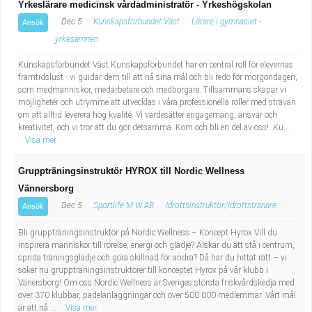
Yrkeslärare medicinsk vårdadministratör - Yrkeshögskolan
Dec 5
Kunskapsförbundet Väst
Lärare i gymnasiet -
Ansök
yrkesämnen
Kunskapsförbundet Väst Kunskapsförbundet har en central roll för elevernas
framtidslust - vi guidar dem till att nå sina mål och bli redo för morgondagen,
som medmänniskor, medarbetare och medborgare. Tillsammans skapar vi
möjligheter och utrymme att utvecklas i våra professionella roller med strävan
om att alltid leverera hög kvalité. Vi värdesätter engagemang, ansvar och
kreativitet, och vi tror att du gör detsamma. Kom och bli en del av oss! Ku...
Visa mer
Gruppträningsinstruktör HYROX till Nordic Wellness
Vännersborg
Dec 5
Sportlife M W AB
Idrottsinstruktör/Idrottstränare
Ansök
Bli gruppträningsinstruktör på Nordic Wellness – Koncept Hyrox Vill du
inspirera människor till rörelse, energi och glädje? Älskar du att stå i centrum,
sprida träningsglädje och göra skillnad för andra? Då har du hittat rätt – vi
söker nu gruppträningsinstruktörer till konceptet Hyrox på vår klubb i
Vänersborg! Om oss Nordic Wellness är Sveriges största friskvårdskedja med
över 370 klubbar, padelanläggningar och över 500 000 medlemmar. Vårt mål
är att nå ...
Visa mer