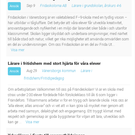
Sep 9
Fridaskolorna AB
Lärare i grundskolan, årskurs 4-6
Ansök
Fridaskolan i Vänersborg är en väletablerad F–9-skola med en tydlig vision –
här utbildar vi tågluffare. Det betyder att våra elever får utveckla kreativitet,
ansvarstagande och nyfikenhet i en miljö där lärandet sker både i och utanför
klassrummet. Skolan ligger skyddat och underbara omgivningar, med närhet
till både stad och natur, vilket ger rika möjligheter att använda omvärlden som
en del av undervisningen. Om oss Fridaskolan är en del av Frida Ut...
Visa mer
Lärare i fritidshem med stort hjärta för våra elever
Aug 29
Vänersborgs kommun
Lärare i
Ansök
fritidshem/Fritidspedagog
Om arbetsplatsen Välkommen till oss på Frändeskolan! Vi är en skola med
strax under 200 elever fördelade från förskoleklass till åk 6 som ligger i
Frändefors. Tillsammans arbetar vi för en trygg och lärande skola. Hos oss är
”alla elever, allas ansvar” och vi vet att vi kan göra så mycket mer genom att
arbeta med samsyn, delaktighet och engagemang. Ett tryggt klimat med
respekt och gemenskap är goda byggstenar för viljan att lära, utvecklas och
kan ge ...
Visa mer