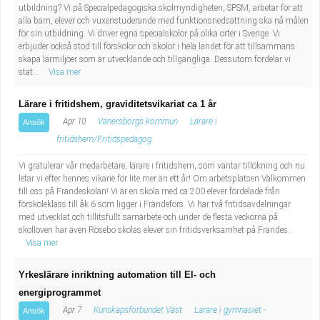
utbildning? Vi på Specialpedagogiska skolmyndigheten, SPSM, arbetar för att
alla barn, elever och vuxenstuderande med funktionsnedsättning ska nå målen
för sin utbildning. Vi driver egna specialskolor på olika orter i Sverige. Vi
erbjuder också stöd till förskolor och skolor i hela landet för att tillsammans
skapa lärmiljöer som är utvecklande och tillgängliga. Dessutom fördelar vi
stat...
Visa mer
Lärare i fritidshem, graviditetsvikariat ca 1 år
Apr 10
Vänersborgs kommun
Lärare i
Ansök
fritidshem/Fritidspedagog
Vi gratulerar vår medarbetare, lärare i fritidshem, som väntar tillökning och nu
letar vi efter hennes vikarie för lite mer än ett år! Om arbetsplatsen Välkommen
till oss på Frändeskolan! Vi är en skola med ca 200 elever fördelade från
förskoleklass till åk 6 som ligger i Frändefors. Vi har två fritidsavdelningar
med utvecklat och tillitsfullt samarbete och under de flesta veckorna på
skolloven har även Rösebo skolas elever sin fritidsverksamhet på Frändes...
Visa mer
Yrkeslärare inriktning automation till El- och
energiprogrammet
Apr 7
Kunskapsförbundet Väst
Lärare i gymnasiet -
Ansök