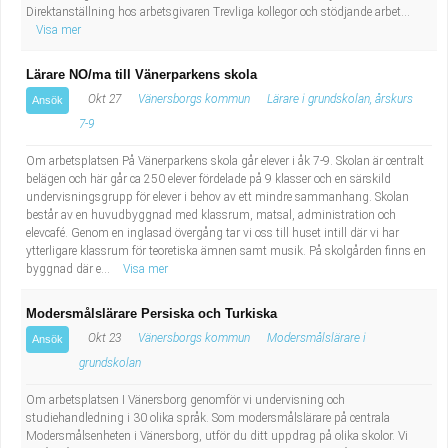
Direktanställning hos arbetsgivaren Trevliga kollegor och stödjande arbet...
Visa mer
Lärare NO/ma till Vänerparkens skola
Okt 27
Vänersborgs kommun
Lärare i grundskolan, årskurs
Ansök
7-9
Om arbetsplatsen På Vänerparkens skola går elever i åk 7-9. Skolan är centralt
belägen och här går ca 250 elever fördelade på 9 klasser och en särskild
undervisningsgrupp för elever i behov av ett mindre sammanhang. Skolan
består av en huvudbyggnad med klassrum, matsal, administration och
elevcafé. Genom en inglasad övergång tar vi oss till huset intill där vi har
ytterligare klassrum för teoretiska ämnen samt musik. På skolgården finns en
byggnad där e...
Visa mer
Modersmålslärare Persiska och Turkiska
Okt 23
Vänersborgs kommun
Modersmålslärare i
Ansök
grundskolan
Om arbetsplatsen I Vänersborg genomför vi undervisning och
studiehandledning i 30 olika språk. Som modersmålslärare på centrala
Modersmålsenheten i Vänersborg, utför du ditt uppdrag på olika skolor. Vi