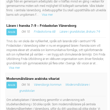
utgår från en gemensam arbetsplats där vi träffas minst en gång i veckan för
gemensamma möten och med möjlighet till kollegialt samarbete. Våra lokaler
finns i centrala Vänersborg. Arbetsuppgifter Du skall upprätthålla och utveckla
barns och ungdomars f...
Visa mer
Lärare i franska 7–9 – Fridaskolan Vänersborg
Okt 10
Fridaskolorna AB
Lärare i grundskolan, årskurs 7-9
Ansök
Trivs du i en skola där nyfikenhet, språk och lärande står i centrum? På
Fridaskolan i Vänersborg söker vi nu en engagerad lärare i franska som vill
inspirera elever att utveckla sin kommunikativa förmåga, sitt självförtroende
och sin nyfikenhet på världen – i en trygg och stimulerande lärmiljö. Om Frida
Utbildning Frida Utbildning är en idéburen organisation som driver förskolor,
grundskolor och gymnasieskolor på flera orter i Sverige. Vår vision är at...
Visa mer
Modersmålslärare arabiska vikariat
Okt 16
Vänersborgs kommun
Modersmålslärare i
Ansök
grundskolan
Om arbetsplatsen I Vänersborg genomför vi undervisning och
studiehandledning i 30 olika språk. Som modersmålslärare på centrala
Modersmålsenheten i Vänersborg, utför du ditt uppdrag på olika skolor. Vi