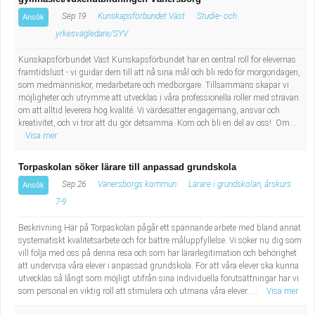
Sep 19
Kunskapsförbundet Väst
Studie- och
Ansök
yrkesvägledare/SYV
Kunskapsförbundet Väst Kunskapsförbundet har en central roll för elevernas
framtidslust - vi guidar dem till att nå sina mål och bli redo för morgondagen,
som medmänniskor, medarbetare och medborgare. Tillsammans skapar vi
möjligheter och utrymme att utvecklas i våra professionella roller med strävan
om att alltid leverera hög kvalité. Vi värdesätter engagemang, ansvar och
kreativitet, och vi tror att du gör detsamma. Kom och bli en del av oss! Om...
Visa mer
Torpaskolan söker lärare till anpassad grundskola
Sep 26
Vänersborgs kommun
Lärare i grundskolan, årskurs
Ansök
7-9
Beskrivning Här på Torpaskolan pågår ett spännande arbete med bland annat
systematiskt kvalitetsarbete och för bättre måluppfyllelse. Vi söker nu dig som
vill följa med oss på denna resa och som har lärarlegitimation och behörighet
att undervisa våra elever i anpassad grundskola. För att våra elever ska kunna
utvecklas så långt som möjligt utifrån sina individuella förutsättningar har vi
som personal en viktig roll att stimulera och utmana våra elever. ...
Visa mer