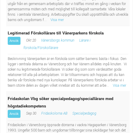
utgår från en gemensam arbetsplats där vi träffas minst en gång i veckan för
gemensamma möten och med möjlighet till kollegialt samarbete. Våra lokaler
finns i centrala Vänersborg. Arbetsuppgifter Du skall upprätthålla och utveckla
barns och ungdomars f...
Visa mer
Legitimerad Förskollärare till Vänerparkens förskola
Okt 20
Vänersborgs kommun
Lärare i
Ansök
förskola/Förskollärare
Beskrivning Vänerparken är en förskola som sätter barnens bästa i fokus. Den
ligger i centrala delarna av Vänersborg och har Vänern alldeles inpå knuten. Vi
söker nu legitimerade förskollärare. Vi söker dig som som värdesätter goda
relationer till alla på arbetsplatsen. Vi lär tillsammans och hoppas att du kan
berika vår förskola med nya kunskaper. På Vänerparkens förskola arbetar vi i
team större delen av dagen vilket innebär att du kommer att arbe...
Visa mer
Fridaskolan Vbg söker specialpedagog/speciallärare med
högstadiekompetens
Sep 30
Fridaskolorna AB
Specialpedagog
Ansök
Fridaskolan i Vänersborg öppnade dörrarna i vackra Hagaparken i Vänersborg
1993. Ungefär 500 barn och ungdomar tillbringar sina skoldagar här och det