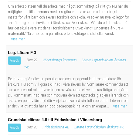
Om arbetsplatsen Vill du arbeta med något som viktigt på riktigt? Nu har du
möjlighet att tillsammans med oss göra en utvecklande och meningsfull
insats för våra barn och elever i förskola och skola. Vi söker nu nya kollegor för
anställning som timvikarie i förskola och/eller skola. Går du och funderar på
hur det skulle vara att delta i förskolebarns utveckling? Undervisa årkurs 4 i
matematik? Ta emot barn på fritids efter skoldagens slut eller kansk...
Visa mer
Leg. Lärare F-3
Dec 22
Vänersborgs kommun
Lärare i grundskolan, årskurs
Ansök
1-3
Beskrivning Vi söker en passionerad och engagerad legitimerad lärare för
årskurs 1-3 som vill göra skillnad i våra elevers liv! Som lärare kommer du att
spela en central roll i utvecklingen av våra unga elever i deras tidiga skolgång.
Du kommer att inspirera och motivera dem att upptäcka glädjen i lärande och
skapa en positiv lärmiljö där varje barn kan nå sin fulla potential. I denna roll
är det viktigt att du har en god pedagogisk insikt och en empat...
Visa mer
Grundskolelärare 4-6 till Fridaskolan i Vänersborg
Dec 20
Fridaskolorna AB
Lärare i grundskolan, årskurs 4-6
Ansök