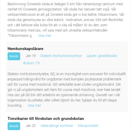
Beskrivning Öxnereds skola är belägen 5 km från Vänersborgs centrum med
närhet till Öxnereds järnvägsstation. Vår skola har naturen tätt inpå. Vår
verksamhetsvision är att på Öxnered skola gör vi bra bättre, tillsammans. Vår
skola ska genomsyras av våra ledord; motivation, ansvar, tillit och flexibilitet;
och i det behöver alla bidra för att vi ska nå målen! Är du den, som
tillsammans med oss, vill vara med och utveckla verksamhetsidén
”Tillsammans g...
Visa mer
Hemkunskapslärare
Jan 19
Statens Institutionsstyrelse
Lärare i grundskolan,
Ansök
årskurs 7-9
Statens institutionsstyrelse, SiS, är en myndighet som ansvarar för individuellt
anpassad tvångsvård för ungdomar med komplex psykosocial problematik
och för vuxna med missbruk. SiS verkställer även sluten ungdomsvård. Det
gör vi på ungdomshem och hem för vuxna med missbruk, över hela landet.
Hos oss på SiS blir ditt arbetsliv en spännande utmaning. Oavsett var i vår
organisation du arbetar, eller vilken tjänst du har, hjälper du till att skapa
livsviktig...
Visa mer
Timvikarier till förskolan och grundskolan
Jan 23
Vänersborgs kommun
Elevassistent
Ansök