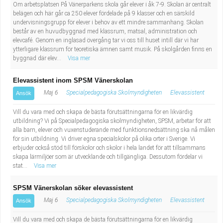
Fastighetsskötare
Om arbetsplatsen På Vänerparkens skola går elever i åk 7-9. Skolan är centralt
Socialt arbete
belägen och här går ca 250 elever fördelade på 9 klasser och en särskild
undervisningsgrupp för elever i behov av ett mindre sammanhang. Skolan
Informatör/Kommunikatör
Säkerhetsarbete
består av en huvudbyggnad med klassrum, matsal, administration och
elevcafé. Genom en inglasad övergång tar vi oss till huset intill där vi har
ytterligare klassrum för teoretiska ämnen samt musik. På skolgården finns en
Brevbärare
Tekniskt arbete
byggnad där elev...
Visa mer
Sjuksköterska, grundutbildad
Transport
Elevassistent inom SPSM Vänerskolan
Maj 6
Specialpedagogiska Skolmyndigheten
Elevassistent
Ansök
Kock, storhushåll
Vill du vara med och skapa de bästa förutsättningarna för en likvärdig
utbildning? Vi på Specialpedagogiska skolmyndigheten, SPSM, arbetar för att
Undersköterska, vård- o specialavd. o mottagning
alla barn, elever och vuxenstuderande med funktionsnedsättning ska nå målen
för sin utbildning. Vi driver egna specialskolor på olika orter i Sverige. Vi
erbjuder också stöd till förskolor och skolor i hela landet för att tillsammans
Bibliotekarie
skapa lärmiljöer som är utvecklande och tillgängliga. Dessutom fördelar vi
stat...
Visa mer
Administrativ assistent
SPSM Vänerskolan söker elevassistent
Lärare i gymnasiet
Maj 6
Specialpedagogiska Skolmyndigheten
Elevassistent
Ansök
Vill du vara med och skapa de bästa förutsättningarna för en likvärdig