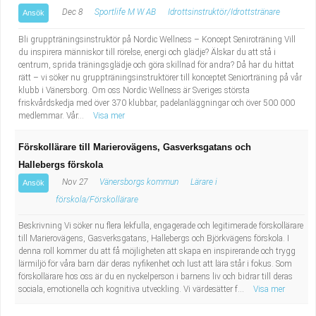
Dec 8
Sportlife M W AB
Idrottsinstruktör/Idrottstränare
Ansök
Bli gruppträningsinstruktör på Nordic Wellness – Koncept Seniroträning Vill
du inspirera människor till rörelse, energi och glädje? Älskar du att stå i
centrum, sprida träningsglädje och göra skillnad för andra? Då har du hittat
rätt – vi söker nu gruppträningsinstruktörer till konceptet Seniorträning på vår
klubb i Vänersborg. Om oss Nordic Wellness är Sveriges största
friskvårdskedja med över 370 klubbar, padelanläggningar och över 500 000
medlemmar. Vår...
Visa mer
Förskollärare till Marierovägens, Gasverksgatans och
Hallebergs förskola
Nov 27
Vänersborgs kommun
Lärare i
Ansök
förskola/Förskollärare
Beskrivning Vi söker nu flera lekfulla, engagerade och legitimerade förskollärare
till Marierovägens, Gasverksgatans, Hallebergs och Björkvägens förskola. I
denna roll kommer du att få möjligheten att skapa en inspirerande och trygg
lärmiljö för våra barn där deras nyfikenhet och lust att lära står i fokus. Som
förskollärare hos oss är du en nyckelperson i barnens liv och bidrar till deras
sociala, emotionella och kognitiva utveckling. Vi värdesätter f...
Visa mer