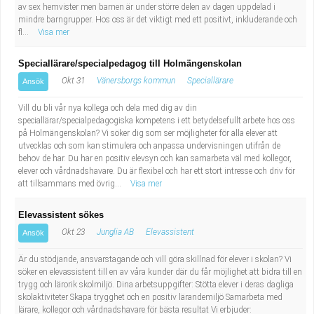
av sex hemvister men barnen är under större delen av dagen uppdelad i
mindre barngrupper. Hos oss är det viktigt med ett positivt, inkluderande och
fl...
Visa mer
Speciallärare/specialpedagog till Holmängenskolan
Okt 31
Vänersborgs kommun
Speciallärare
Ansök
Vill du bli vår nya kollega och dela med dig av din
speciallärar/specialpedagogiska kompetens i ett betydelsefullt arbete hos oss
på Holmängenskolan? Vi söker dig som ser möjligheter för alla elever att
utvecklas och som kan stimulera och anpassa undervisningen utifrån de
behov de har. Du har en positiv elevsyn och kan samarbeta väl med kollegor,
elever och vårdnadshavare. Du är flexibel och har ett stort intresse och driv för
att tillsammans med övrig...
Visa mer
Elevassistent sökes
Okt 23
Junglia AB
Elevassistent
Ansök
Är du stödjande, ansvarstagande och vill göra skillnad för elever i skolan? Vi
söker en elevassistent till en av våra kunder där du får möjlighet att bidra till en
trygg och lärorik skolmiljö. Dina arbetsuppgifter: Stötta elever i deras dagliga
skolaktiviteter Skapa trygghet och en positiv lärandemiljö Samarbeta med
lärare, kollegor och vårdnadshavare för bästa resultat Vi erbjuder: