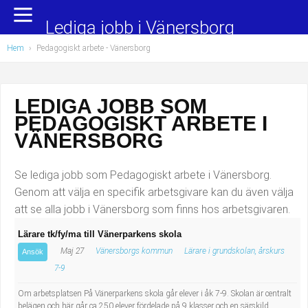
Yrkesområden
Populära jobb
Lediga jobb i Vänersborg
Hem
›
Pedagogiskt arbete
- Vänersborg
Administration, ekonomi, juridik
Undersköterska, hemtjänst och äldreboende
Bygg och anläggning
Städare/Lokalvårdare
LEDIGA JOBB SOM
PEDAGOGISKT ARBETE I
Chefer och verksamhetsledare
Barnskötare
VÄNERSBORG
Data/IT
Lärare i förskola/Förskollärare
Se lediga jobb som Pedagogiskt arbete i Vänersborg.
Försäljning, inköp, marknadsföring
Lagerarbetare
Genom att välja en specifik arbetsgivare kan du även välja
att se alla jobb i Vänersborg som finns hos arbetsgivaren.
Hantverksyrken
Bussförare/Busschaufför
Lärare tk/fy/ma till Vänerparkens skola
Maj 27
Vänersborgs kommun
Lärare i grundskolan, årskurs
Hotell, restaurang, storhushåll
Elevassistent
Ansök
7-9
Hälso- och sjukvård
Personlig assistent
Om arbetsplatsen På Vänerparkens skola går elever i åk 7-9. Skolan är centralt
belägen och här går ca 250 elever fördelade på 9 klasser och en särskild