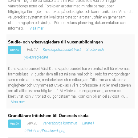
söker vi 1 legitimerad förskollärare till Frändefors förskola som ligger i
Vänersborgs norra del. Förskolan arbetar med mindre barngrupper,
tillgängliga lärmiljöer, med fokus på delaktighet och kommunikation. Vi har ett
välutvecklat systematiskt kvalitetsarbete och arbetar utifrån en gemensam
utbildningsplan och årshjul. För förskolans planering, dokumentation och
informati...
Visa mer
Studie- och yrkesvägledare till vuxenutbildningen
Feb 17
Kunskapsförbundet Väst
Studie- och
Ansök
yrkesvägledare
Kunskapsförbundet Väst Kunskapsförbundet har en central roll för elevernas
framtidslust - vi guidar dem till att nå sina mål och bli redo för morgondagen,
som medmänniskor, medarbetare och medborgare. Tillsammans skapar vi
möjligheter och utrymme att utvecklas i våra professionella roller med strävan
om att alltid leverera hög kvalité. Vi värdesätter engagemang, ansvar och
kreativitet, och vi tror att du gör detsamma. Kom och bli en del av oss! Ku...
Visa mer
Grundlärare fritidshem till Öxnereds skola
Jan 23
Vänersborgs kommun
Lärare i
Ansök
fritidshem/Fritidspedagog