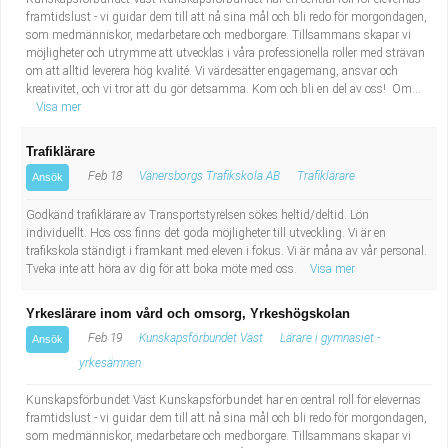
framtidslust - vi guidar dem till att nå sina mål och bli redo för morgondagen,
som medmänniskor, medarbetare och medborgare. Tillsammans skapar vi
möjligheter och utrymme att utvecklas i våra professionella roller med strävan
om att alltid leverera hög kvalité. Vi värdesätter engagemang, ansvar och
kreativitet, och vi tror att du gör detsamma. Kom och bli en del av oss! Om...
Visa mer
Trafiklärare
Feb 18
Vänersborgs Trafikskola AB
Trafiklärare
Ansök
Godkänd trafiklärare av Transportstyrelsen sökes heltid/deltid. Lön
individuellt. Hos oss finns det goda möjligheter till utveckling. Vi är en
trafikskola ständigt i framkant med eleven i fokus. Vi är måna av vår personal.
Tveka inte att höra av dig för att boka möte med oss.
Visa mer
Yrkeslärare inom vård och omsorg, Yrkeshögskolan
Feb 19
Kunskapsförbundet Väst
Lärare i gymnasiet -
Ansök
yrkesämnen
Kunskapsförbundet Väst Kunskapsförbundet har en central roll för elevernas
framtidslust - vi guidar dem till att nå sina mål och bli redo för morgondagen,
som medmänniskor, medarbetare och medborgare. Tillsammans skapar vi