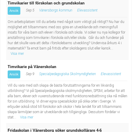
Timvikarier till förskolan och grundskolan
Sep 5
Vänersborgs kommun
Elevassistent
Ansök
Om arbetsplatsen Vill du arbeta med något som viktigt på riktigt? Nu har du
möjlighet att tillsammans med oss göra en utvecklande och meningsfull
insats för våra barn och elever i förskola och skola. Vi söker nu nya kollegor för
anställning som timvikarie i förskola och/eller skola. Går du och funderar på
hur det skulle vara att delta i förskolebarns utveckling? Undervisa årkurs 4 i
matematik? Ta emot barn på fritids efter skoldagens slut eller kansk...
Visa mer
Timvikarie på Vänerskolan
Sep 9
Specialpedagogiska Skolmyndigheten
Elevassistent
Ansök
Vill du vara med och skapa de bästa förutsättningarna för en likvärdig
utbildning? Vi på Specialpedagogiska skolmyndigheten, SPSM, arbetar för att
alla barn, elever och vuxenstuderande med funktionsnedsättning ska nå målen
för sin utbildning. Vi driver egna specialskolor på olika orter i Sverige. Vi
erbjuder också stöd till förskolor och skolor i hela landet för att tillsammans
skapa lärmiljöer som är utvecklande och tillgängliga. Dessutom fördelar vi
stat...
Visa mer
Fridaskolan i Vänersborg söker grundskollärare 4-6