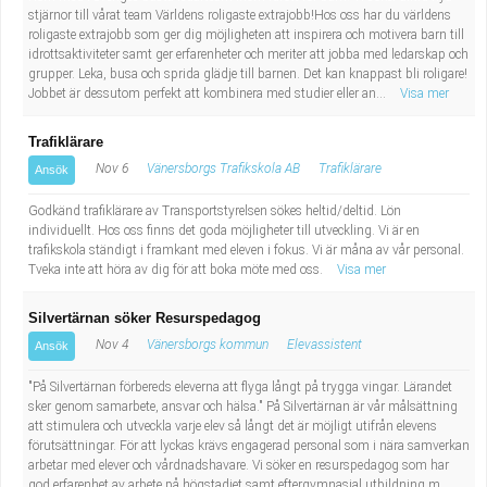
stjärnor till vårat team Världens roligaste extrajobb!Hos oss har du världens
roligaste extrajobb som ger dig möjligheten att inspirera och motivera barn till
idrottsaktiviteter samt ger erfarenheter och meriter att jobba med ledarskap och
grupper. Leka, busa och sprida glädje till barnen. Det kan knappast bli roligare!
Jobbet är dessutom perfekt att kombinera med studier eller an...
Visa mer
Trafiklärare
Nov 6
Vänersborgs Trafikskola AB
Trafiklärare
Ansök
Godkänd trafiklärare av Transportstyrelsen sökes heltid/deltid. Lön
individuellt. Hos oss finns det goda möjligheter till utveckling. Vi är en
trafikskola ständigt i framkant med eleven i fokus. Vi är måna av vår personal.
Tveka inte att höra av dig för att boka möte med oss.
Visa mer
Silvertärnan söker Resurspedagog
Nov 4
Vänersborgs kommun
Elevassistent
Ansök
"På Silvertärnan förbereds eleverna att flyga långt på trygga vingar. Lärandet
sker genom samarbete, ansvar och hälsa." På Silvertärnan är vår målsättning
att stimulera och utveckla varje elev så långt det är möjligt utifrån elevens
förutsättningar. För att lyckas krävs engagerad personal som i nära samverkan
arbetar med elever och vårdnadshavare. Vi söker en resurspedagog som har
god erfarenhet av arbete på högstadiet samt eftergymnasial utbildning m...