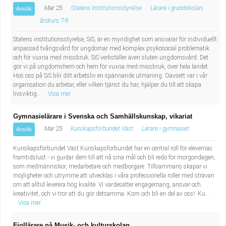
Mar 25
Statens Institutionsstyrelse
Lärare i grundskolan,
Ansök
årskurs 7-9
Statens institutionsstyrelse, SiS, är en myndighet som ansvarar för individuellt
anpassad tvångsvård för ungdomar med komplex psykosocial problematik
och för vuxna med missbruk. SiS verkställer även sluten ungdomsvård. Det
gör vi på ungdomshem och hem för vuxna med missbruk, över hela landet.
Hos oss på SiS blir ditt arbetsliv en spännande utmaning. Oavsett var i vår
organisation du arbetar, eller vilken tjänst du har, hjälper du till att skapa
livsviktig...
Visa mer
Gymnasielärare i Svenska och Samhällskunskap, vikariat
Mar 25
Kunskapsförbundet Väst
Lärare i gymnasiet
Ansök
Kunskapsförbundet Väst Kunskapsförbundet har en central roll för elevernas
framtidslust - vi guidar dem till att nå sina mål och bli redo för morgondagen,
som medmänniskor, medarbetare och medborgare. Tillsammans skapar vi
möjligheter och utrymme att utvecklas i våra professionella roller med strävan
om att alltid leverera hög kvalité. Vi värdesätter engagemang, ansvar och
kreativitet, och vi tror att du gör detsamma. Kom och bli en del av oss! Ku...
Visa mer
Fiollärare på Musik- och kulturskolan