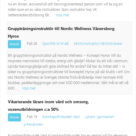
nu en driven, ansvarsfull och lösningsorienterad person som vill ta sig an
rollen som en av våra instruktörer. Som instruktör hos VK
Vattenskoterutbildning får...
Visa mer
Gruppträningsinstruktör till Nordic Wellness Vänersborg
Hyrox
Feb 26
Sportlife M W AB
Idrottsinstruktör/Idrottstränare
Ansök
Bli gruppträningsinstruktör på Nordic Wellness – Koncept Hyrox Vill du
inspirera människor till rörelse, energi och glädje? Älskar du att stå i centrum,
sprida träningsglädje och göra skillnad för andra? Då har du hittat rätt – vi
söker nu gruppträningsinstruktörer till konceptet Hyrox på vår klubb i ort! Om
oss Nordic Wellness är Sveriges största friskvårdskedja med närmare 400
klubbar, padelanläggningar och över 500 000 medlemmar. Vårt mål är att nå
600 ...
Visa mer
Vikarierande lärare inom vård och omsorg,
vuxenutbildningen c:a 50%
Feb 19
Kunskapsförbundet Väst
Lärare i gymnasiet -
Ansök
yrkesämnen
Kunskapsförbundet Väst Kunskapsförbundet har en central roll för elevernas