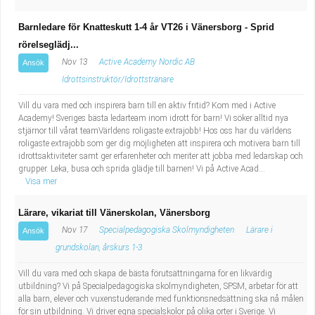
Barnledare för Knatteskutt 1-4 år VT26 i Vänersborg - Sprid
rörelseglädj...
Nov 13
Active Academy Nordic AB
Ansök
Idrottsinstruktör/Idrottstränare
Vill du vara med och inspirera barn till en aktiv fritid? Kom med i Active
Academy! Sveriges bästa ledarteam inom idrott för barn! Vi söker alltid nya
stjärnor till vårat teamVärldens roligaste extrajobb! Hos oss har du världens
roligaste extrajobb som ger dig möjligheten att inspirera och motivera barn till
idrottsaktiviteter samt ger erfarenheter och meriter att jobba med ledarskap och
grupper. Leka, busa och sprida glädje till barnen! Vi på Active Acad...
Visa mer
Lärare, vikariat till Vänerskolan, Vänersborg
Nov 17
Specialpedagogiska Skolmyndigheten
Lärare i
Ansök
grundskolan, årskurs 1-3
Vill du vara med och skapa de bästa förutsättningarna för en likvärdig
utbildning? Vi på Specialpedagogiska skolmyndigheten, SPSM, arbetar för att
alla barn, elever och vuxenstuderande med funktionsnedsättning ska nå målen
för sin utbildning. Vi driver egna specialskolor på olika orter i Sverige. Vi