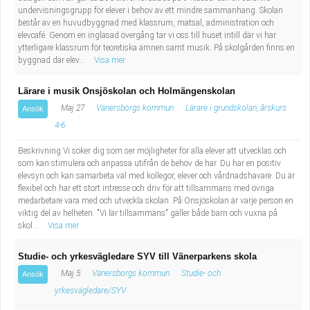
undervisningsgrupp för elever i behov av ett mindre sammanhang. Skolan
Industriell tillverkning
Behandlingsassistent/Socialpedagog
består av en huvudbyggnad med klassrum, matsal, administration och
elevcafé. Genom en inglasad övergång tar vi oss till huset intill där vi har
Installation, drift, underhåll
Tandsköterska
ytterligare klassrum för teoretiska ämnen samt musik. På skolgården finns en
byggnad där elev...
Visa mer
Kropps- och skönhetsvård
Budbilsförare
Lärare i musik Onsjöskolan och Holmängenskolan
Maj 27
Vänersborgs kommun
Lärare i grundskolan, årskurs
Ansök
Kultur, media, design
Tidningsbud/Tidningsdistributör
4-6
Militärt arbete
Lärare i fritidshem/Fritidspedagog
Beskrivning Vi söker dig som ser möjligheter för alla elever att utvecklas och
som kan stimulera och anpassa utifrån de behov de har. Du har en positiv
elevsyn och kan samarbeta väl med kollegor, elever och vårdnadshavare. Du är
Naturbruk
Taxiförare/Taxichaufför
flexibel och har ett stort intresse och driv för att tillsammans med övriga
medarbetare vara med och utveckla skolan. På Onsjöskolan är varje person en
viktig del av helheten. "Vi lär tillsammans" gäller både barn och vuxna på
Naturvetenskapligt arbete
Läkarsekreterare/Vårdadmin/Medicinsk
skol...
Visa mer
sekreterare
Pedagogiskt arbete
Studie- och yrkesvägledare SYV till Vänerparkens skola
Maj 5
Vänersborgs kommun
Studie- och
Ansök
Lastbilsförare m.fl.
Sanering och renhållning
yrkesvägledare/SYV