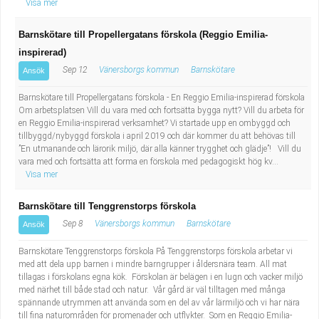
Visa mer
Barnskötare till Propellergatans förskola (Reggio Emilia-
inspirerad)
Sep 12
Vänersborgs kommun
Barnskötare
Ansök
Barnskötare till Propellergatans förskola - En Reggio Emilia-inspirerad förskola
Om arbetsplatsen Vill du vara med och fortsätta bygga nytt? Vill du arbeta för
en Reggio Emilia-inspirerad verksamhet? Vi startade upp en ombyggd och
tillbyggd/nybyggd förskola i april 2019 och där kommer du att behövas till
”En utmanande och lärorik miljö, där alla känner trygghet och glädje”! Vill du
vara med och fortsätta att forma en förskola med pedagogiskt hög kv...
Visa mer
Barnskötare till Tenggrenstorps förskola
Sep 8
Vänersborgs kommun
Barnskötare
Ansök
Barnskötare Tenggrenstorps förskola På Tenggrenstorps förskola arbetar vi
med att dela upp barnen i mindre barngrupper i åldersnära team. All mat
tillagas i förskolans egna kök. Förskolan är belägen i en lugn och vacker miljö
med närhet till både stad och natur. Vår gård är väl tilltagen med många
spännande utrymmen att använda som en del av vår lärmiljö och vi har nära
till fina naturområden för promenader och utflykter. Som en Reggio Emilia-