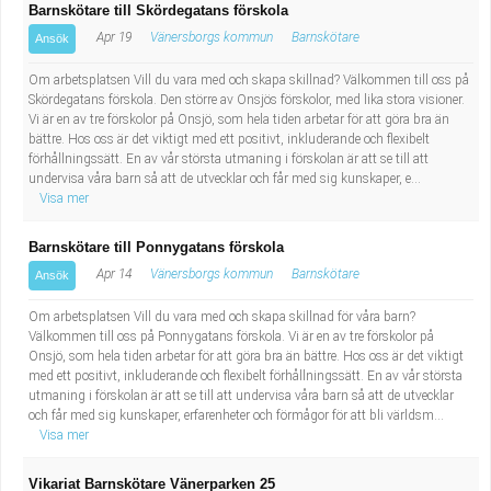
Barnskötare till Skördegatans förskola
Apr 19
Vänersborgs kommun
Barnskötare
Ansök
Om arbetsplatsen Vill du vara med och skapa skillnad? Välkommen till oss på
Skördegatans förskola. Den större av Onsjös förskolor, med lika stora visioner.
Vi är en av tre förskolor på Onsjö, som hela tiden arbetar för att göra bra än
bättre. Hos oss är det viktigt med ett positivt, inkluderande och flexibelt
förhållningssätt. En av vår största utmaning i förskolan är att se till att
undervisa våra barn så att de utvecklar och får med sig kunskaper, e...
Visa mer
Barnskötare till Ponnygatans förskola
Apr 14
Vänersborgs kommun
Barnskötare
Ansök
Om arbetsplatsen Vill du vara med och skapa skillnad för våra barn?
Välkommen till oss på Ponnygatans förskola. Vi är en av tre förskolor på
Onsjö, som hela tiden arbetar för att göra bra än bättre. Hos oss är det viktigt
med ett positivt, inkluderande och flexibelt förhållningssätt. En av vår största
utmaning i förskolan är att se till att undervisa våra barn så att de utvecklar
och får med sig kunskaper, erfarenheter och förmågor för att bli världsm...
Visa mer
Vikariat Barnskötare Vänerparken 25