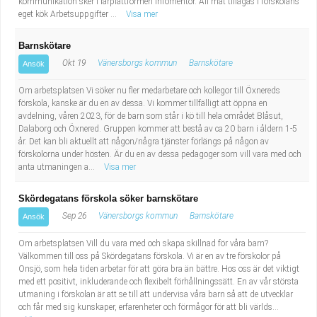
kommunikation sker i lärplattformen Infomentor. All mat tillagas i förskolans
eget kök Arbetsuppgifter ...
Visa mer
Barnskötare
Okt 19
Vänersborgs kommun
Barnskötare
Ansök
Om arbetsplatsen Vi söker nu fler medarbetare och kollegor till Öxnereds
förskola, kanske är du en av dessa. Vi kommer tillfälligt att öppna en
avdelning, våren 2023, för de barn som står i kö till hela området Blåsut,
Dalaborg och Öxnered. Gruppen kommer att bestå av ca 20 barn i åldern 1-5
år. Det kan bli aktuellt att någon/några tjänster förlängs på någon av
förskolorna under hösten. Är du en av dessa pedagoger som vill vara med och
anta utmaningen a...
Visa mer
Skördegatans förskola söker barnskötare
Sep 26
Vänersborgs kommun
Barnskötare
Ansök
Om arbetsplatsen Vill du vara med och skapa skillnad för våra barn?
Välkommen till oss på Skördegatans förskola. Vi är en av tre förskolor på
Onsjö, som hela tiden arbetar för att göra bra än bättre. Hos oss är det viktigt
med ett positivt, inkluderande och flexibelt förhållningssätt. En av vår största
utmaning i förskolan är att se till att undervisa våra barn så att de utvecklar
och får med sig kunskaper, erfarenheter och förmågor för att bli världs...