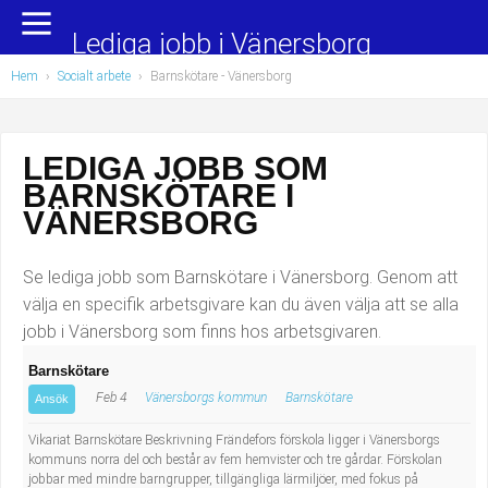
Yrkesområden
Populära jobb
Lediga jobb i Vänersborg
Hem
›
Socialt arbete
›
Barnskötare
- Vänersborg
Administration, ekonomi, juridik
Undersköterska, hemtjänst och äldreboende
Bygg och anläggning
Städare/Lokalvårdare
LEDIGA JOBB SOM
BARNSKÖTARE I
Chefer och verksamhetsledare
Barnskötare
VÄNERSBORG
Data/IT
Lärare i förskola/Förskollärare
Se lediga jobb som Barnskötare i Vänersborg. Genom att
Försäljning, inköp, marknadsföring
Lagerarbetare
välja en specifik arbetsgivare kan du även välja att se alla
jobb i Vänersborg som finns hos arbetsgivaren.
Hantverksyrken
Bussförare/Busschaufför
Barnskötare
Feb 4
Vänersborgs kommun
Barnskötare
Hotell, restaurang, storhushåll
Elevassistent
Ansök
Vikariat Barnskötare Beskrivning Frändefors förskola ligger i Vänersborgs
Hälso- och sjukvård
Personlig assistent
kommuns norra del och består av fem hemvister och tre gårdar. Förskolan
jobbar med mindre barngrupper, tillgängliga lärmiljöer, med fokus på