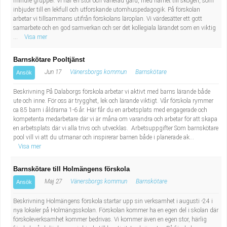
mindre grupper. Vi har en stor och varierad gård, med närhet till skogen, som
inbjuder till en lekfull och utforskande utomhuspedagogik. På förskolan
arbetar vi tillsammans utifrån förskolans läroplan. Vi värdesätter ett gott
samarbete och en god samverkan och ser det kollegiala lärandet som en viktig
...
Visa mer
Barnskötare Pooltjänst
Jun 17
Vänersborgs kommun
Barnskötare
Ansök
Beskrivning På Dalaborgs förskola arbetar vi aktivt med barns lärande både
ute och inne. För oss är trygghet, lek och lärande viktigt. Vår förskola rymmer
ca 85 barn i åldrarna 1-6 år. Här får du en arbetsplats med engagerade och
kompetenta medarbetare där vi är måna om varandra och arbetar för att skapa
en arbetsplats där vi alla trivs och utvecklas. Arbetsuppgifter Som barnskötare
pool vill vi att du utmanar och inspirerar barnen både i planerade ak...
Visa mer
Barnskötare till Holmängens förskola
Maj 27
Vänersborgs kommun
Barnskötare
Ansök
Beskrivning Holmängens förskola startar upp sin verksamhet i augusti -24 i
nya lokaler på Holmängsskolan. Förskolan kommer ha en egen del i skolan där
förskoleverksamhet kommer bedrivas. Vi kommer även en egen stor, härlig