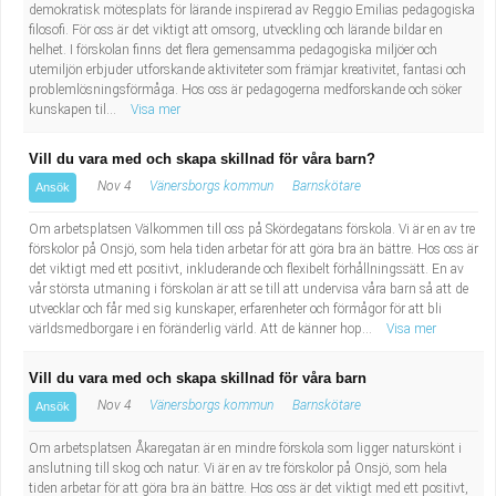
demokratisk mötesplats för lärande inspirerad av Reggio Emilias pedagogiska
filosofi. För oss är det viktigt att omsorg, utveckling och lärande bildar en
helhet. I förskolan finns det flera gemensamma pedagogiska miljöer och
utemiljön erbjuder utforskande aktiviteter som främjar kreativitet, fantasi och
problemlösningsförmåga. Hos oss är pedagogerna medforskande och söker
kunskapen til...
Visa mer
Vill du vara med och skapa skillnad för våra barn?
Nov 4
Vänersborgs kommun
Barnskötare
Ansök
Om arbetsplatsen Välkommen till oss på Skördegatans förskola. Vi är en av tre
förskolor på Onsjö, som hela tiden arbetar för att göra bra än bättre. Hos oss är
det viktigt med ett positivt, inkluderande och flexibelt förhållningssätt. En av
vår största utmaning i förskolan är att se till att undervisa våra barn så att de
utvecklar och får med sig kunskaper, erfarenheter och förmågor för att bli
världsmedborgare i en föränderlig värld. Att de känner hop...
Visa mer
Vill du vara med och skapa skillnad för våra barn
Nov 4
Vänersborgs kommun
Barnskötare
Ansök
Om arbetsplatsen Åkaregatan är en mindre förskola som ligger naturskönt i
anslutning till skog och natur. Vi är en av tre förskolor på Onsjö, som hela
tiden arbetar för att göra bra än bättre. Hos oss är det viktigt med ett positivt,