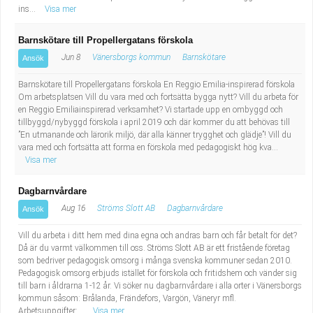
ins...
Visa mer
Barnskötare till Propellergatans förskola
Jun 8
Vänersborgs kommun
Barnskötare
Ansök
Barnskötare till Propellergatans förskola En Reggio Emilia-inspirerad förskola
Om arbetsplatsen Vill du vara med och fortsätta bygga nytt? Vill du arbeta för
en Reggio Emiliainspirerad verksamhet? Vi startade upp en ombyggd och
tillbyggd/nybyggd förskola i april 2019 och där kommer du att behövas till
”En utmanande och lärorik miljö, där alla känner trygghet och glädje”! Vill du
vara med och fortsätta att forma en förskola med pedagogiskt hög kva...
Visa mer
Dagbarnvårdare
Aug 16
Ströms Slott AB
Dagbarnvårdare
Ansök
Vill du arbeta i ditt hem med dina egna och andras barn och får betalt för det?
Då är du varmt välkommen till oss. Ströms Slott AB är ett fristående företag
som bedriver pedagogisk omsorg i många svenska kommuner sedan 2010.
Pedagogisk omsorg erbjuds istället för förskola och fritidshem och vänder sig
till barn i åldrarna 1-12 år. Vi söker nu dagbarnvårdare i alla orter i Vänersborgs
kommun såsom: Brålanda, Frändefors, Vargön, Väneryr mfl.
Arbetsuppgifter:...
Visa mer