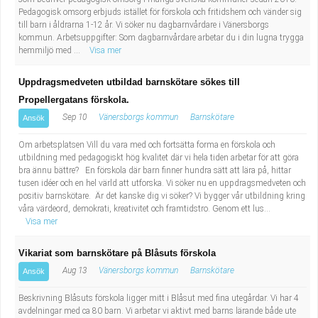
Fastighetsskötare
Socialt arbete
Pedagogisk omsorg erbjuds istället för förskola och fritidshem och vänder sig
till barn i åldrarna 1-12 år. Vi söker nu dagbarnvårdare i Vänersborgs
kommun. Arbetsuppgifter: Som dagbarnvårdare arbetar du i din lugna trygga
Informatör/Kommunikatör
Säkerhetsarbete
hemmiljö med ...
Visa mer
Brevbärare
Tekniskt arbete
Uppdragsmedveten utbildad barnskötare sökes till
Propellergatans förskola.
Sjuksköterska, grundutbildad
Transport
Sep 10
Vänersborgs kommun
Barnskötare
Ansök
Kock, storhushåll
Om arbetsplatsen Vill du vara med och fortsätta forma en förskola och
utbildning med pedagogiskt hög kvalitet där vi hela tiden arbetar för att göra
bra ännu bättre? En förskola där barn finner hundra sätt att lära på, hittar
Undersköterska, vård- o specialavd. o mottagning
tusen idéer och en hel värld att utforska. Vi söker nu en uppdragsmedveten och
positiv barnskötare. Är det kanske dig vi söker? Vi bygger vår utbildning kring
våra värdeord, demokrati, kreativitet och framtidstro. Genom ett lus...
Bibliotekarie
Visa mer
Administrativ assistent
Vikariat som barnskötare på Blåsuts förskola
Aug 13
Vänersborgs kommun
Barnskötare
Ansök
Lärare i gymnasiet
Beskrivning Blåsuts förskola ligger mitt i Blåsut med fina utegårdar. Vi har 4
avdelningar med ca 80 barn. Vi arbetar vi aktivt med barns lärande både ute