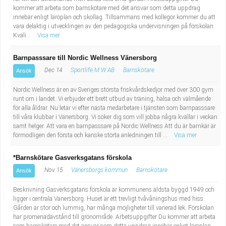
kommer att arbeta som barnskötare med det ansvar som detta uppdrag
innebär enligt läroplan och skollag. Tillsammans med kollegor kommer du att
vara delaktig i utvecklingen av den pedagogiska undervisningen på förskolan.
Kvali...
Visa mer
Barnpasssare till Nordic Wellness Vänersborg
Dec 14
Sportlife M W AB
Barnskötare
Ansök
Nordic Wellness är en av Sveriges största friskvårdskedjor med över 300 gym
runt om i landet. Vi erbjuder ett brett utbud av träning, hälsa och välmående
för alla åldrar. Nu letar vi efter nästa medarbetare i tjänsten som barnpasssare
till våra klubbar i Vänersborg. Vi söker dig som vill jobba några kvällar i veckan
samt helger. Att vara en barnpasssare på Nordic Wellness Att du är barnkär är
förmodligen den första och kanske störta anledningen till ...
Visa mer
*Barnskötare Gasverksgatans förskola
Nov 15
Vänersborgs kommun
Barnskötare
Ansök
Beskrivning Gasverksgatans förskola är kommunens äldsta byggd 1949 och
ligger i centrala Vänersborg. Huset är ett trevligt tvåvåningshus med hiss.
Gården är stor och lummig, har många möjligheter till varierad lek. Förskolan
har promenadavstånd till grönområde. Arbetsuppgifter Du kommer att arbeta