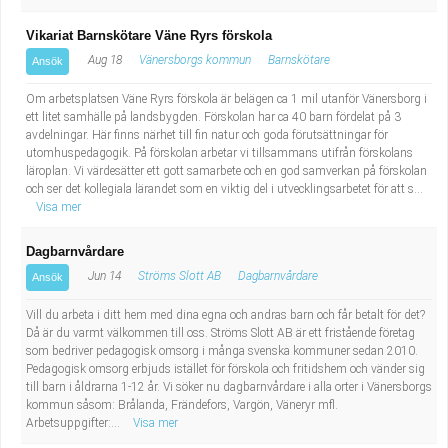
Vikariat Barnskötare Väne Ryrs förskola
Aug 18
Vänersborgs kommun
Barnskötare
Ansök
Om arbetsplatsen Väne Ryrs förskola är belägen ca 1 mil utanför Vänersborg i
ett litet samhälle på landsbygden. Förskolan har ca 40 barn fördelat på 3
avdelningar. Här finns närhet till fin natur och goda förutsättningar för
utomhuspedagogik. På förskolan arbetar vi tillsammans utifrån förskolans
läroplan. Vi värdesätter ett gott samarbete och en god samverkan på förskolan
och ser det kollegiala lärandet som en viktig del i utvecklingsarbetet för att s...
Visa mer
Dagbarnvårdare
Jun 14
Ströms Slott AB
Dagbarnvårdare
Ansök
Vill du arbeta i ditt hem med dina egna och andras barn och får betalt för det?
Då är du varmt välkommen till oss. Ströms Slott AB är ett fristående företag
som bedriver pedagogisk omsorg i många svenska kommuner sedan 2010.
Pedagogisk omsorg erbjuds istället för förskola och fritidshem och vänder sig
till barn i åldrarna 1-12 år. Vi söker nu dagbarnvårdare i alla orter i Vänersborgs
kommun såsom: Brålanda, Frändefors, Vargön, Väneryr mfl.
Arbetsuppgifter:...
Visa mer