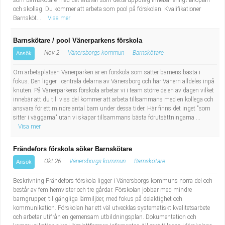
som barnskötare med det ansvar som detta uppdrag innebär enligt läroplan
och skollag. Du kommer att arbeta som pool på förskolan. Kvalifikationer
Barnsköt...
Visa mer
Barnskötare / pool Vänerparkens förskola
Nov 2
Vänersborgs kommun
Barnskötare
Ansök
Om arbetsplatsen Vänerparken är en förskola som sätter barnens bästa i
fokus. Den ligger i centrala delarna av Vänersborg och har Vänern alldeles inpå
knuten. På Vänerparkens förskola arbetar vi i team större delen av dagen vilket
innebär att du till viss del kommer att arbeta tillsammans med en kollega och
ansvara för ett mindre antal barn under dessa tider. Här finns det inget "som
sitter i väggarna" utan vi skapar tillsammans bästa förutsättningarna ...
Visa mer
Frändefors förskola söker Barnskötare
Okt 26
Vänersborgs kommun
Barnskötare
Ansök
Beskrivning Frändefors förskola ligger i Vänersborgs kommuns norra del och
består av fem hemvister och tre gårdar. Förskolan jobbar med mindre
barngrupper, tillgängliga lärmiljöer, med fokus på delaktighet och
kommunikation. Förskolan har ett väl utvecklas systematiskt kvalitetsarbete
och arbetar utifrån en gemensam utbildningsplan. Dokumentation och