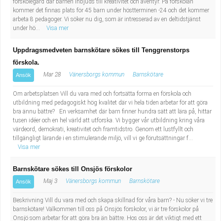
förskolegård där barnen inbjuds till kreativitet och äventyr. På förskolan
kommer det finnas plats för 45 barn under höstterminen -24 och det kommer
arbeta 8 pedagoger. Vi söker nu dig, som är intresserad av en deltidstjänst
under hö...
Visa mer
Uppdragsmedveten barnskötare sökes till Tenggrenstorps
förskola.
Mar 28
Vänersborgs kommun
Barnskötare
Ansök
Om arbetsplatsen Vill du vara med och fortsätta forma en förskola och
utbildning med pedagogiskt hög kvalitet där vi hela tiden arbetar för att göra
bra ännu bättre? En verksamhet där barn finner hundra sätt att lära på, hittar
tusen idéer och en hel värld att utforska. Vi bygger vår utbildning kring våra
värdeord, demokrati, kreativitet och framtidstro. Genom ett lustfyllt och
tillgängligt lärande i en stimulerande miljö, vill vi ge förutsättningar f...
Visa mer
Barnskötare sökes till Onsjös förskolor
Maj 3
Vänersborgs kommun
Barnskötare
Ansök
Beskrivning Vill du vara med och skapa skillnad för våra barn? - Nu söker vi tre
barnskötare! Välkommen till oss på Onsjös förskolor, vi är tre förskolor på
Onsjö som arbetar för att göra bra än bättre. Hos oss är det viktigt med ett