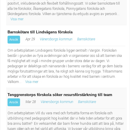
positivt, inkluderande och flexibelt förhållningssätt. Vi söker barnskötare till
alla tre förskolor, Åkaregatans förskola, Ponnygatans förskola och
Skördegatans förskola. Vilken av tjänsterna du erbjuds avgörs av personli...
Visa mer
Barnskötare till Lindvägens förskola
Apr 29
Vänersborgs kommun
Barnskötare
Ansök
Om arbetsplatsen Lindvägens förskola ligger centralt i Vargön. Förskolan
består i grunden av fyra avdelningar och vi organiserar oss så att barnen ska
få möjlighet att ingå i mindre grupper under stora delar av dagen. Vi
pedagoger är delaktiga och närvarande i barnens vardag för att ge dem bästa
möjliga förutsättningar att lära, ha roligt och känna sig trygga. Tillsammans
arbetar vi för att skapa en förskola av hög kvalitet med barnen i centrum.
Välkom...
Visa mer
Tenggrenstorps förskola söker resursförstärkning till team
Mar 28
Vänersborgs kommun
Barnskötare
Ansök
Om arbetsplatsen Vill du vara med och fortsätta forma en förskola och
utbildning med pedagogiskt hög kvalitet där vi hela tiden arbetar för att göra
bra ännu bättre? En verksamhet där barn finner hundra sätt att lära på, hittar
tusen idéer och en hel värld att utforska. Vi bygger vår utbildning kring våra