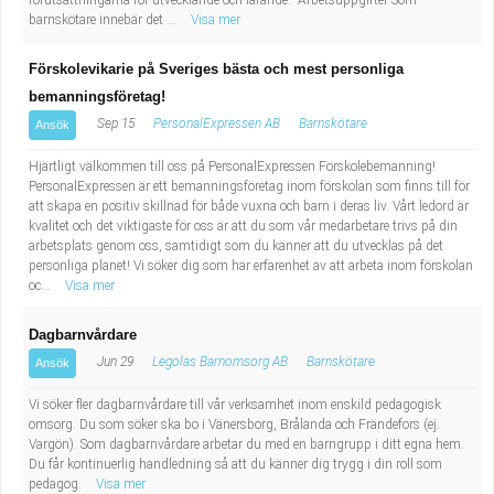
förutsättningarna för utvecklande och lärande. Arbetsuppgifter Som
barnskötare innebär det ...
Visa mer
Förskolevikarie på Sveriges bästa och mest personliga
bemanningsföretag!
Sep 15
PersonalExpressen AB
Barnskötare
Ansök
Hjärtligt välkommen till oss på PersonalExpressen Förskolebemanning!
PersonalExpressen är ett bemanningsföretag inom förskolan som finns till för
att skapa en positiv skillnad för både vuxna och barn i deras liv. Vårt ledord är
kvalitet och det viktigaste för oss är att du som vår medarbetare trivs på din
arbetsplats genom oss, samtidigt som du känner att du utvecklas på det
personliga planet! Vi söker dig som har erfarenhet av att arbeta inom förskolan
oc...
Visa mer
Dagbarnvårdare
Jun 29
Legolas Barnomsorg AB
Barnskötare
Ansök
Vi söker fler dagbarnvårdare till vår verksamhet inom enskild pedagogisk
omsorg. Du som söker ska bo i Vänersborg, Brålanda och Frändefors (ej.
Vargön). Som dagbarnvårdare arbetar du med en barngrupp i ditt egna hem.
Du får kontinuerlig handledning så att du känner dig trygg i din roll som
pedagog.
Visa mer