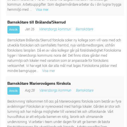
kommun. Arbetsuppgifter: Som dagbarnvårdare arbetar du i din lugna trygga
hemmiljö med ...
Visa mer
Barnskötare till Brålanda/Skerrud
Jan 26
Vänersborgs kommun
Barnskötare
Ansök
Barnskötare Brålanda/Skerrud förskola söker ny kollega som vill vara med och
utveckla förskolan och samhällets framtid, nya världsmedborgare, utifrån
förskolans läroplan. Då en av våra kollegor går på föräldraledighet.Förskolorna
ligger i Vänersborgs kommuns norra del. Det finns stora gårdar med
naturmiljö och lokaler med variation som är anpassade för förskolans
verksamhet. Vi har eget kök där alla mål mat lagas.Förskolorna jobbar med
mindre barngruppe...
Visa mer
Barnskötare Marierovägens förskola
Aug 28
Vänersborgs kommun
Barnskötare
Ansök
Beskrivning Välkommen till oss på Marierovägens förskola som består av fyra
avdelningar! Förskolan är nyrenoverad med härliga lokaler. Gården är stor och
lummig och har många möjligheter till varierad lek och utforskande. Vårt
huvudfokus är att erbjuda barnen en rolig, lärorik och utmanande
undervisning. Vi arbetar i team under dagen för att ge barnen de bästa