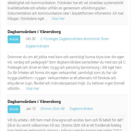
delaktighet och kommunikation. Förskolan har ett väl utvecklas systematiskt
Industriell tillverkning
Behandlingsassistent/Socialpedagog
kvalitetsarbete och arbetar utifrån en gemensam utbildningsplan.
Dokumentation och kommunikation sker i lärplattformen Infomentor. All mat
tillagas i förskolans eget ...
Visa mer
Installation, drift, underhåll
Tandsköterska
Dagbarnvårdare i Vänersborg
Kropps- och skönhetsvård
Budbilsförare
Okt 30
C Företaget Dagbarnvårdare ekonomisk fören
Ansök
Dagbarnvårdare
Kultur, media, design
Tidningsbud/Tidningsdistributör
Drömmer du om att jobba med barn och samtidigt kunna styra över din egen
Militärt arbete
Lärare i fritidshem/Fritidspedagog
tid, vardag och pedagogik? Som dagbarnvårdare samarbetar du med oss på C
Företaget och driver en liten, trygg och personlig barnomsorg i ditt eget hem.
Du får friheten att forma din egen verksamhet, samtidigt som du har vår
Naturbruk
Taxiförare/Taxichaufför
trygga plattform i ryggen. Verksamheten är ett alternativ till förskola och
erbjuder en lugn, flexibel och individanpassad miljö. Du behöver ingen formell
utbildni...
Visa mer
Naturvetenskapligt arbete
Läkarsekreterare/Vårdadmin/Medicinsk
Dagbarnvårdare i Vänersborg
sekreterare
Pedagogiskt arbete
Jan 15
Ströms Slott AB
Dagbarnvårdare
Ansök
Lastbilsförare m.fl.
Sanering och renhållning
Vill du arbeta i ditt hem med dina egna och andras barn och få betalt för det?
Då är du varmt välkommen till oss. Ströms Slott AB är ett fristående företag
som bedriver pedagogisk omsorg i många svenska kommuner sedan 2010.