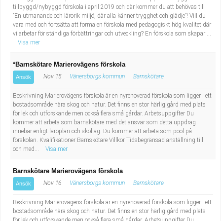
tillbyggd/nybyggd förskola i april 2019 och där kommer du att behövas till
”En utmanande och lärorik miljö, där alla känner trygghet och glädje”! Vill du
vara med och fortsätta att forma en förskola med pedagogiskt hög kvalitet där
vi arbetar för ständiga förbättringar och utveckling? En förskola som skapar ...
Visa mer
*Barnskötare Marierovägens förskola
Nov 15
Vänersborgs kommun
Barnskötare
Ansök
Beskrivning Marierovägens förskola är en nyrenoverad förskola som ligger i ett
bostadsområde nära skog och natur. Det finns en stor härlig gård med plats
för lek och utforskande men också flera små gårdar. Arbetsuppgifter Du
kommer att arbeta som barnskötare med det ansvar som detta uppdrag
innebär enligt läroplan och skollag. Du kommer att arbeta som pool på
förskolan. Kvalifikationer Barnskötare Villkor Tidsbegränsad anställning till
och med...
Visa mer
Barnskötare Marierovägens förskola
Nov 16
Vänersborgs kommun
Barnskötare
Ansök
Beskrivning Marierovägens förskola är en nyrenoverad förskola som ligger i ett
bostadsområde nära skog och natur. Det finns en stor härlig gård med plats
för lek och utforskande men också flera små gårdar. Arbetsuppgifter Du