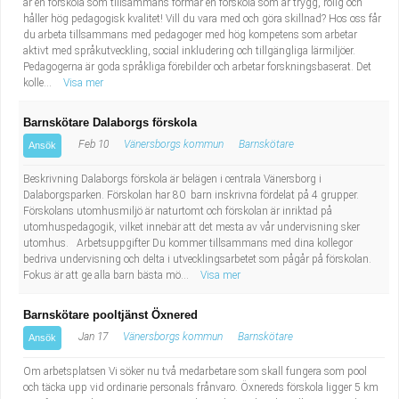
är en förskola som tillsammans formar en förskola som är trygg, rolig och
håller hög pedagogisk kvalitet! Vill du vara med och göra skillnad? Hos oss får
du arbeta tillsammans med pedagoger med hög kompetens som arbetar
aktivt med språkutveckling, social inkludering och tillgängliga lärmiljöer.
Pedagogerna är goda språkliga förebilder och arbetar forskningsbaserat. Det
kolle...
Visa mer
Barnskötare Dalaborgs förskola
Feb 10
Vänersborgs kommun
Barnskötare
Ansök
Beskrivning Dalaborgs förskola är belägen i centrala Vänersborg i
Dalaborgsparken. Förskolan har 80 barn inskrivna fördelat på 4 grupper.
Förskolans utomhusmiljö är naturtomt och förskolan är inriktad på
utomhuspedagogik, vilket innebär att det mesta av vår undervisning sker
utomhus. Arbetsuppgifter Du kommer tillsammans med dina kollegor
bedriva undervisning och delta i utvecklingsarbetet som pågår på förskolan.
Fokus är att ge alla barn bästa mö...
Visa mer
Barnskötare pooltjänst Öxnered
Jan 17
Vänersborgs kommun
Barnskötare
Ansök
Om arbetsplatsen Vi söker nu två medarbetare som skall fungera som pool
och täcka upp vid ordinarie personals frånvaro. Öxnereds förskola ligger 5 km