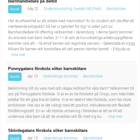
Barnhandledare på deltid
Maj 22
Studentconsulting Sweden AB (Publ)
Barnskötare
Ansök
Har du erfarenhet av att arbeta med människor? Är du student och ute efter ett
meriterande extrajobb? Då har vi tjänsten för dig! Vi söker just nu
Barnhandledare till offentlig verksamhet i Vänersborg. I denna tjänst kommer
du ansvara över barn mellan 3–11 år och de huvudsakliga arbetsuppgifterna
kommer vara att: • Ta emot barnen och registrera närvaro. • Säkerställa en trygg
tillvaro för barnen och kontrollera att rätt person hämtar barnet. • Erbjuda oc...
Visa mer
Ponnygatans förskola söker barnskötare
Apr 13
Vänersborgs kommun
Barnskötare
Ansök
Beskrivning Vill du vara med och skapa skillnad för våra barn? Välkommen till
oss på Ponnygatans förskola. Vi är en av tre förskolor på Onsjö, som hela tiden
arbetar för att göra bra än bättre. Vi är en relativt liten förskola, som har stora
ambitioner. Hos oss är det viktigt med ett positivt, inkluderande och flexibelt
förhållningssätt. En av vår största utmaning i förskolan är att se till att
undervisa våra barn så att de utvecklar och får med sig ku...
Visa mer
Skördegatans förskola söker barnskötare
Apr 13
Vänersborgs kommun
Barnskötare
Ansök