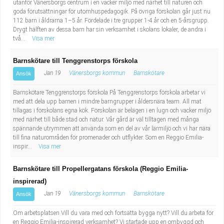
utanför Vänersborgs centrum i en vacker miljö med närhet till naturen och
goda förutsättningar för utomhuspedagogik. På övriga förskolan går just nu
112 barn i åldrarna 1–5 år. Fördelade i tre grupper 1-4 år och en 5-årsgrupp.
Drygt hälften av dessa barn har sin verksamhet i skolans lokaler, de andra i
två...
Visa mer
Barnskötare till Tenggrenstorps förskola
Jan 19
Vänersborgs kommun
Barnskötare
Ansök
Barnskötare Tenggrenstorps förskola På Tenggrenstorps förskola arbetar vi
med att dela upp barnen i mindre barngrupper i åldersnära team. All mat
tillagas i förskolans egna kök. Förskolan är belägen i en lugn och vacker miljö
med närhet till både stad och natur. Vår gård är väl tilltagen med många
spännande utrymmen att använda som en del av vår lärmiljö och vi har nära
till fina naturområden för promenader och utflykter. Som en Reggio Emilia-
inspir...
Visa mer
Barnskötare till Propellergatans förskola (Reggio Emilia-
inspirerad)
Jan 19
Vänersborgs kommun
Barnskötare
Ansök
Om arbetsplatsen Vill du vara med och fortsätta bygga nytt? Vill du arbeta för
en Reggio Emilia-inspirerad verksamhet? Vi startade upp en ombyggd och