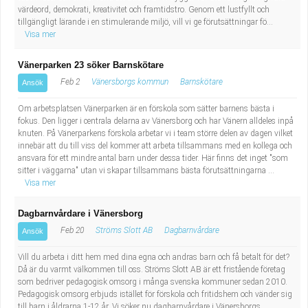
värdeord, demokrati, kreativitet och framtidstro. Genom ett lustfyllt och
tillgängligt lärande i en stimulerande miljö, vill vi ge förutsättningar fö...
Visa mer
Vänerparken 23 söker Barnskötare
Feb 2
Vänersborgs kommun
Barnskötare
Ansök
Om arbetsplatsen Vänerparken är en förskola som sätter barnens bästa i
fokus. Den ligger i centrala delarna av Vänersborg och har Vänern alldeles inpå
knuten. På Vänerparkens förskola arbetar vi i team större delen av dagen vilket
innebär att du till viss del kommer att arbeta tillsammans med en kollega och
ansvara för ett mindre antal barn under dessa tider. Här finns det inget "som
sitter i väggarna" utan vi skapar tillsammans bästa förutsättningarna ...
Visa mer
Dagbarnvårdare i Vänersborg
Feb 20
Ströms Slott AB
Dagbarnvårdare
Ansök
Vill du arbeta i ditt hem med dina egna och andras barn och få betalt för det?
Då är du varmt välkommen till oss. Ströms Slott AB är ett fristående företag
som bedriver pedagogisk omsorg i många svenska kommuner sedan 2010.
Pedagogisk omsorg erbjuds istället för förskola och fritidshem och vänder sig
till barn i åldrarna 1-12 år. Vi söker nu dagbarnvårdare i Vänersborgs