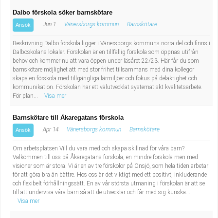
Dalbo förskola söker barnskötare
Jun 1
Vänersborgs kommun
Barnskötare
Ansök
Beskrivning Dalbo förskola ligger i Vänersborgs kommuns norra del och finns i
Dalboskolans lokaler. Förskolan är en tillfällig förskola som öppnas utifrån
behov och kommer nu att vara öppen under läsåret 22/23. Här får du som
barnskötare möjlighet att med stor frihet tillsammans med dina kollegor
skapa en förskola med tillgängliga lärmiljöer och fokus på delaktighet och
kommunikation. Förskolan har ett välutvecklat systematiskt kvalitetsarbete.
För plan...
Visa mer
Barnskötare till Åkaregatans förskola
Apr 14
Vänersborgs kommun
Barnskötare
Ansök
Om arbetsplatsen Vill du vara med och skapa skillnad för våra barn?
Välkommen till oss på Åkaregatans förskola, en mindre förskola men med
visioner som är stora. Vi är en av tre förskolor på Onsjö, som hela tiden arbetar
för att göra bra än bättre. Hos oss är det viktigt med ett positivt, inkluderande
och flexibelt förhållningssätt. En av vår största utmaning i förskolan är att se
till att undervisa våra barn så att de utvecklar och får med sig kunska...
Visa mer