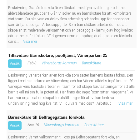
Beskrivning Granås förskola är en förskola med fyra avdelningar och med
åldersblandade grupper 1-5 år. Vi söker nu en barnskötare för att komplettera
vårt team. Du ska vara en del av flera arbetslag och täcka upp för pedagoger
som är tjänstlediga. Arbetsuppgifter Som barnskötare arbetar du med att
skapa en stimulerande verksamhet och en pedagogisk lärmiljö av hög kvalitet
där barnen står i fokus. Vårt gemensamma uppdrag är att skapa en förskola
där s...
Visa mer
Tillsvidare Barnskötare, pooltjänst, Vänerparken 25
Feb 8
Vänersborgs kommun
Barnskötare
Ansök
Beskrivning Vänerparken är en förskola som sätter barnens bästa i fokus. Den
ligger i centrala delarna av Vänersborg och har Vänern alldeles inpå knuten. På
Vänerparkens förskola arbetar vi i team för att skapa förutsättningar för att alla
barn skall nå sin fulla potential. Här finns det inget "som sitter i väggarna". Vi
har i vår organisation skapat förutsättningar för att vi kan bedriva
undervisning med hög kvalitet. Vill du vara med oss? Arbetsup...
Visa mer
Barnskötare till Belfragegatans förskola
Nov 16
Vänersborgs kommun
Barnskötare
Ansök
Beskrivning Varmt välkommen till oss på Belfragegatans förskola, en