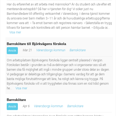
Har du erfarenhet av att arbeta med människor? Är du student och ute efter ett
meriterande extrajobb? Då har vi tjänsten för dig! Vi söker just nu
Barnhandledare till offentlig verksamhet i Vänersborg. I denna tjänst kommer
du ansvara över barn mellan 3–11 år och de huvudsakliga arbetsuppgifterna
kommer vara att: • Ta emot barnen och registrera närvaro. • Säkerställa en trygg
tillvaro för barnen och kontrollera att rätt person hämtar barnet. • Erbjuda oc...
Visa mer
Barnskötare till Björkvägens förskola
Mar 21
Vänersborgs kommun
Barnskötare
Ansök
Om arbetsplatsen Björkvägens förskola ligger centralt placerad i Vargön.
Förskolan består i grunden av två avdelningar och vi organiserar oss så att
barnen ska få möjlighet att ingå i mindre grupper under stora delar av dagen.
Vi pedagoger är delaktiga och tillgängliga i barnens vardag för att ge dem
bästa möjliga förutsättningar att lära, ha roligt och känna sig trygga. På
Björkvägens förskola vill vi att tryggheten ska finnas som en röd tråd genom
he...
Visa mer
Barnskötare
Apr 6
Vänersborgs kommun
Barnskötare
Ansök