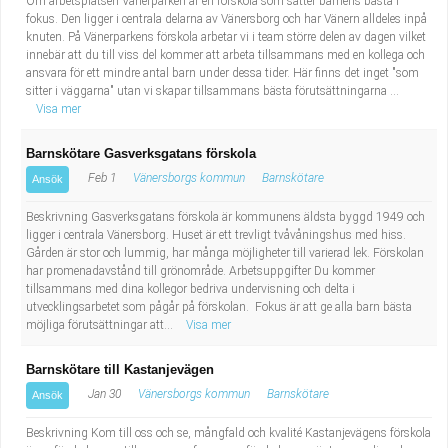
Om arbetsplatsen Vänerparken är en förskola som sätter barnens bästa i
fokus. Den ligger i centrala delarna av Vänersborg och har Vänern alldeles inpå
knuten. På Vänerparkens förskola arbetar vi i team större delen av dagen vilket
innebär att du till viss del kommer att arbeta tillsammans med en kollega och
ansvara för ett mindre antal barn under dessa tider. Här finns det inget "som
sitter i väggarna" utan vi skapar tillsammans bästa förutsättningarna ...
Visa mer
Barnskötare Gasverksgatans förskola
Feb 1
Vänersborgs kommun
Barnskötare
Ansök
Beskrivning Gasverksgatans förskola är kommunens äldsta byggd 1949 och
ligger i centrala Vänersborg. Huset är ett trevligt tvåvåningshus med hiss.
Gården är stor och lummig, har många möjligheter till varierad lek. Förskolan
har promenadavstånd till grönområde. Arbetsuppgifter Du kommer
tillsammans med dina kollegor bedriva undervisning och delta i
utvecklingsarbetet som pågår på förskolan. Fokus är att ge alla barn bästa
möjliga förutsättningar att...
Visa mer
Barnskötare till Kastanjevägen
Jan 30
Vänersborgs kommun
Barnskötare
Ansök
Beskrivning Kom till oss och se, mångfald och kvalité Kastanjevägens förskola