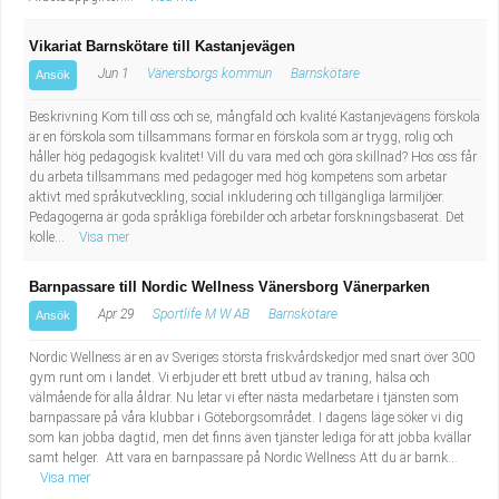
Vikariat Barnskötare till Kastanjevägen
Jun 1
Vänersborgs kommun
Barnskötare
Ansök
Beskrivning Kom till oss och se, mångfald och kvalité Kastanjevägens förskola
är en förskola som tillsammans formar en förskola som är trygg, rolig och
håller hög pedagogisk kvalitet! Vill du vara med och göra skillnad? Hos oss får
du arbeta tillsammans med pedagoger med hög kompetens som arbetar
aktivt med språkutveckling, social inkludering och tillgängliga lärmiljöer.
Pedagogerna är goda språkliga förebilder och arbetar forskningsbaserat. Det
kolle...
Visa mer
Barnpassare till Nordic Wellness Vänersborg Vänerparken
Apr 29
Sportlife M W AB
Barnskötare
Ansök
Nordic Wellness är en av Sveriges största friskvårdskedjor med snart över 300
gym runt om i landet. Vi erbjuder ett brett utbud av träning, hälsa och
välmående för alla åldrar. Nu letar vi efter nästa medarbetare i tjänsten som
barnpassare på våra klubbar i Göteborgsområdet. I dagens läge söker vi dig
som kan jobba dagtid, men det finns även tjänster lediga för att jobba kvällar
samt helger. Att vara en barnpassare på Nordic Wellness Att du är barnk...
Visa mer