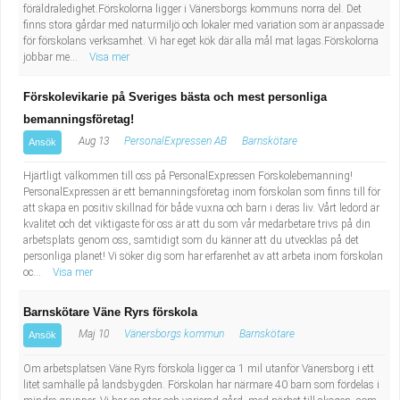
föräldraledighet.Förskolorna ligger i Vänersborgs kommuns norra del. Det
finns stora gårdar med naturmiljö och lokaler med variation som är anpassade
för förskolans verksamhet. Vi har eget kök där alla mål mat lagas.Förskolorna
jobbar me...
Visa mer
Förskolevikarie på Sveriges bästa och mest personliga
bemanningsföretag!
Aug 13
PersonalExpressen AB
Barnskötare
Ansök
Hjärtligt välkommen till oss på PersonalExpressen Förskolebemanning!
PersonalExpressen är ett bemanningsföretag inom förskolan som finns till för
att skapa en positiv skillnad för både vuxna och barn i deras liv. Vårt ledord är
kvalitet och det viktigaste för oss är att du som vår medarbetare trivs på din
arbetsplats genom oss, samtidigt som du känner att du utvecklas på det
personliga planet! Vi söker dig som har erfarenhet av att arbeta inom förskolan
oc...
Visa mer
Barnskötare Väne Ryrs förskola
Maj 10
Vänersborgs kommun
Barnskötare
Ansök
Om arbetsplatsen Väne Ryrs förskola ligger ca 1 mil utanför Vänersborg i ett
litet samhälle på landsbygden. Förskolan har närmare 40 barn som fördelas i