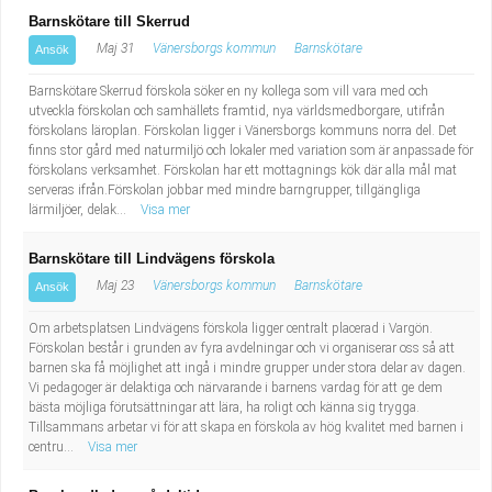
Barnskötare till Skerrud
Maj 31
Vänersborgs kommun
Barnskötare
Ansök
Barnskötare Skerrud förskola söker en ny kollega som vill vara med och
utveckla förskolan och samhällets framtid, nya världsmedborgare, utifrån
förskolans läroplan. Förskolan ligger i Vänersborgs kommuns norra del. Det
finns stor gård med naturmiljö och lokaler med variation som är anpassade för
förskolans verksamhet. Förskolan har ett mottagnings kök där alla mål mat
serveras ifrån.Förskolan jobbar med mindre barngrupper, tillgängliga
lärmiljöer, delak...
Visa mer
Barnskötare till Lindvägens förskola
Maj 23
Vänersborgs kommun
Barnskötare
Ansök
Om arbetsplatsen Lindvägens förskola ligger centralt placerad i Vargön.
Förskolan består i grunden av fyra avdelningar och vi organiserar oss så att
barnen ska få möjlighet att ingå i mindre grupper under stora delar av dagen.
Vi pedagoger är delaktiga och närvarande i barnens vardag för att ge dem
bästa möjliga förutsättningar att lära, ha roligt och känna sig trygga.
Tillsammans arbetar vi för att skapa en förskola av hög kvalitet med barnen i
centru...
Visa mer