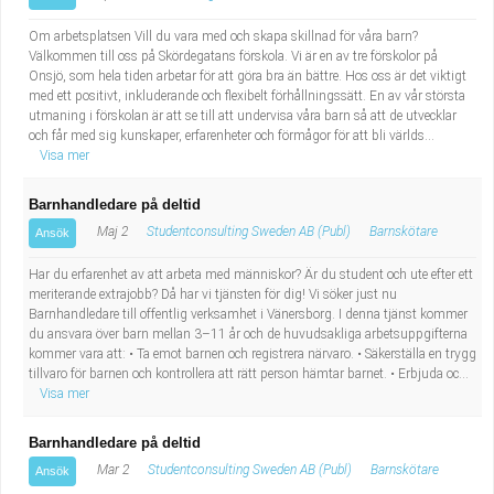
Om arbetsplatsen Vill du vara med och skapa skillnad för våra barn?
Välkommen till oss på Skördegatans förskola. Vi är en av tre förskolor på
Onsjö, som hela tiden arbetar för att göra bra än bättre. Hos oss är det viktigt
med ett positivt, inkluderande och flexibelt förhållningssätt. En av vår största
utmaning i förskolan är att se till att undervisa våra barn så att de utvecklar
och får med sig kunskaper, erfarenheter och förmågor för att bli världs...
Visa mer
Barnhandledare på deltid
Maj 2
Studentconsulting Sweden AB (Publ)
Barnskötare
Ansök
Har du erfarenhet av att arbeta med människor? Är du student och ute efter ett
meriterande extrajobb? Då har vi tjänsten för dig! Vi söker just nu
Barnhandledare till offentlig verksamhet i Vänersborg. I denna tjänst kommer
du ansvara över barn mellan 3–11 år och de huvudsakliga arbetsuppgifterna
kommer vara att: • Ta emot barnen och registrera närvaro. • Säkerställa en trygg
tillvaro för barnen och kontrollera att rätt person hämtar barnet. • Erbjuda oc...
Visa mer
Barnhandledare på deltid
Mar 2
Studentconsulting Sweden AB (Publ)
Barnskötare
Ansök