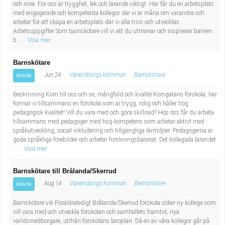
och inne. För oss är trygghet, lek och lärande viktigt. Här får du en arbetsplats
med engagerade och kompetenta kollegor där vi är måna om varandra och
arbetar för att skapa en arbetsplats där vi alla trivs och utvecklas.
Arbetsuppgifter Som barnskötare vill vi att du utmanar och inspirerar barnen
b...
Visa mer
Barnskötare
Jun 24
Vänersborgs kommun
Barnskötare
Ansök
Beskrivning Kom till oss och se, mångfald och kvalité Korsgatans förskola, här
formar vi tillsammans en förskola som är trygg, rolig och håller hög
pedagogisk kvalitet! Vill du vara med och göra skillnad? Hos oss får du arbeta
tillsammans med pedagoger med hög kompetens som arbetar aktivt med
språkutveckling, social inkludering och tillgängliga lärmiljöer. Pedagogerna är
goda språkliga förebilder och arbetar forskningsbaserat. Det kollegiala lärandet
...
Visa mer
Barnskötare till Brålanda/Skerrud
Aug 14
Vänersborgs kommun
Barnskötare
Ansök
Barnskötare vik Föräldraledigt Brålanda/Skerrud förskola söker ny kollega som
vill vara med och utveckla förskolan och samhällets framtid, nya
världsmedborgare, utifrån förskolans läroplan. Då en av våra kollegor går på