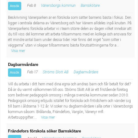
Feb 8
Vänersborgs kommun
Barnskötare
Ansök
Beskrivning Vänerparken är en förskola som sätter barnens bästa i fokus. Den
ligger i centrala delarna av Vänersborg och har Vänern alldeles inpå knuten. På
Vänerparkens förskola arbetar vi i team större delen av dagen vilket innebär att
du till viss del kommer att arbeta tillsammans med en kollega och ansvara för
ett mindre antal barn under dessa tider. Här finns det inget "som sitter i
väggarna" utan vi skapar tillsammans bästa förutsättningarna för a...
Visa mer
Dagbarnvårdare
Feb 17
Ströms Slott AB
Dagbarnvårdare
Ansök
Vill du arbeta i ditt hem med dina egna och andras barn och får betalt för det?
Då är du varmt välkommen till oss. Ströms Slott AB är ett fristående företag
som bedriver pedagogisk omsorg i många svenska kommuner sedan 2010.
Pedagogisk omsorg erbjuds istället för förskola och fritidshem och vänder sig
till barn i åldrarna 1-12 år. Vi söker nu dagbarnvårdare i alla orter i Vänersborgs
kommun såsom: Brålanda, Frändefors, Vargön, Väneryr mfl.
Arbetsuppgifter:...
Visa mer
Frändefors förskola söker Barnskötare