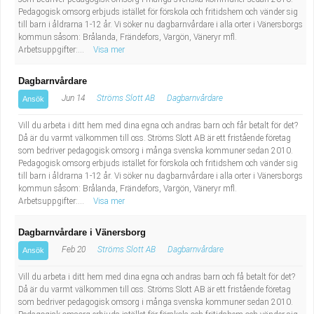
Fastighetsskötare
Socialt arbete
Pedagogisk omsorg erbjuds istället för förskola och fritidshem och vänder sig
till barn i åldrarna 1-12 år. Vi söker nu dagbarnvårdare i alla orter i Vänersborgs
kommun såsom: Brålanda, Frändefors, Vargön, Väneryr mfl.
Informatör/Kommunikatör
Säkerhetsarbete
Arbetsuppgifter:...
Visa mer
Brevbärare
Tekniskt arbete
Dagbarnvårdare
Jun 14
Ströms Slott AB
Dagbarnvårdare
Ansök
Sjuksköterska, grundutbildad
Transport
Vill du arbeta i ditt hem med dina egna och andras barn och får betalt för det?
Då är du varmt välkommen till oss. Ströms Slott AB är ett fristående företag
Kock, storhushåll
som bedriver pedagogisk omsorg i många svenska kommuner sedan 2010.
Pedagogisk omsorg erbjuds istället för förskola och fritidshem och vänder sig
till barn i åldrarna 1-12 år. Vi söker nu dagbarnvårdare i alla orter i Vänersborgs
Undersköterska, vård- o specialavd. o mottagning
kommun såsom: Brålanda, Frändefors, Vargön, Väneryr mfl.
Arbetsuppgifter:...
Visa mer
Bibliotekarie
Dagbarnvårdare i Vänersborg
Administrativ assistent
Feb 20
Ströms Slott AB
Dagbarnvårdare
Ansök
Vill du arbeta i ditt hem med dina egna och andras barn och få betalt för det?
Lärare i gymnasiet
Då är du varmt välkommen till oss. Ströms Slott AB är ett fristående företag
som bedriver pedagogisk omsorg i många svenska kommuner sedan 2010.