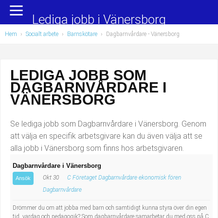
Yrkesområden
Populära jobb
Lediga jobb i Vänersborg
Hem
›
Socialt arbete
›
Barnskötare
›
Dagbarnvårdare
- Vänersborg
Administration, ekonomi, juridik
Undersköterska, hemtjänst och äldreboende
Bygg och anläggning
Städare/Lokalvårdare
LEDIGA JOBB SOM
DAGBARNVÅRDARE I
Chefer och verksamhetsledare
Barnskötare
VÄNERSBORG
Data/IT
Lärare i förskola/Förskollärare
Se lediga jobb som Dagbarnvårdare i Vänersborg. Genom
Försäljning, inköp, marknadsföring
Lagerarbetare
att välja en specifik arbetsgivare kan du även välja att se
alla jobb i Vänersborg som finns hos arbetsgivaren.
Hantverksyrken
Bussförare/Busschaufför
Dagbarnvårdare i Vänersborg
Okt 30
C Företaget Dagbarnvårdare ekonomisk fören
Hotell, restaurang, storhushåll
Elevassistent
Ansök
Dagbarnvårdare
Hälso- och sjukvård
Personlig assistent
Drömmer du om att jobba med barn och samtidigt kunna styra över din egen
tid, vardag och pedagogik? Som dagbarnvårdare samarbetar du med oss på C