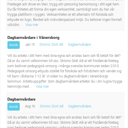
Företaget och driver en liten, trygg och personlig barnomsorg i ditt eget hem.
Industriell tillverkning
Behandlingsassistent/Socialpedagog
Du får friheten att forma din egen verksamhet, samtidigt som du har vår
trygga plattform i ryggen. Verksamheten är ett alternativ till förskola och
Installation, drift, underhåll
Tandsköterska
erbjuder en lugn, flexibel och individanpassad miljö. Du behöver ingen formell
utbildni...
Visa mer
Kropps- och skönhetsvård
Budbilsförare
Dagbarnvårdare i Vänersborg
Jan 15
Ströms Slott AB
Dagbarnvårdare
Ansök
Kultur, media, design
Tidningsbud/Tidningsdistributör
Vill du arbeta i ditt hem med dina egna och andras barn och få betalt för det?
Militärt arbete
Lärare i fritidshem/Fritidspedagog
Då är du varmt välkommen till oss. Ströms Slott AB är ett fristående företag
som bedriver pedagogisk omsorg i många svenska kommuner sedan 2010.
Pedagogisk omsorg erbjuds istället för förskola och fritidshem och vänder sig
Naturbruk
Taxiförare/Taxichaufför
till barn i åldrarna 1-12 år. Vi söker nu dagbarnvårdare i Vänersborgs
kommun. Arbetsuppgifter: Som dagbarnvårdare arbetar du i din lugna trygga
hemmiljö med ...
Visa mer
Naturvetenskapligt arbete
Läkarsekreterare/Vårdadmin/Medicinsk
Dagbarnvårdare
sekreterare
Pedagogiskt arbete
Aug 16
Ströms Slott AB
Dagbarnvårdare
Ansök
Lastbilsförare m.fl.
Sanering och renhållning
Vill du arbeta i ditt hem med dina egna och andras barn och får betalt för det?
Då är du varmt välkommen till oss. Ströms Slott AB är ett fristående företag
som bedriver pedagogisk omsorg i många svenska kommuner sedan 2010.