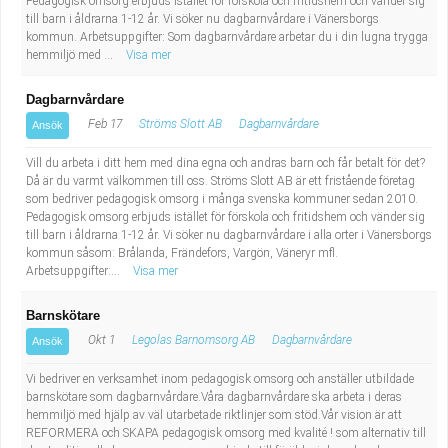
Pedagogisk omsorg erbjuds istället för förskola och fritidshem och vänder sig
till barn i åldrarna 1-12 år. Vi söker nu dagbarnvårdare i Vänersborgs
kommun. Arbetsuppgifter: Som dagbarnvårdare arbetar du i din lugna trygga
hemmiljö med ...
Visa mer
Dagbarnvårdare
Feb 17
Ströms Slott AB
Dagbarnvårdare
Ansök
Vill du arbeta i ditt hem med dina egna och andras barn och får betalt för det?
Då är du varmt välkommen till oss. Ströms Slott AB är ett fristående företag
som bedriver pedagogisk omsorg i många svenska kommuner sedan 2010.
Pedagogisk omsorg erbjuds istället för förskola och fritidshem och vänder sig
till barn i åldrarna 1-12 år. Vi söker nu dagbarnvårdare i alla orter i Vänersborgs
kommun såsom: Brålanda, Frändefors, Vargön, Väneryr mfl.
Arbetsuppgifter:...
Visa mer
Barnskötare
Okt 1
Legolas Barnomsorg AB
Dagbarnvårdare
Ansök
Vi bedriver en verksamhet inom pedagogisk omsorg och anställer utbildade
barnskötare som dagbarnvårdare.Våra dagbarnvårdare ska arbeta i deras
hemmiljö med hjälp av väl utarbetade riktlinjer som stöd.Vår vision är att
REFORMERA och SKAPA pedagogisk omsorg med kvalité ! som alternativ till