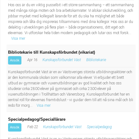
Hos oss är du en viktig pusselbit i ett större sammanhang – ett sammanhang
med många roliga möten och bra arbetskamrater. Vi älskar skolutveckling, och
jobbar mycket med kollegialt lärande för att du ska ha möjlighet att både
inspirera och låta dig inspireras tillsammans med dina kollegor. Hos oss är du
delaktig i utvecklingen på flera plan – både organisationens, ditt eget och
elevernas. Vi utforskar hela tiden modern pedagogik och lutar oss mot forsk...
Visa mer
Bibliotekarie till Kunskapsförbundet (vikariat)
Apr 16
Kunskapsförbundet Väst
Bibliotekarie
Ansök
Kunskapsförbundet Väst är en av Västsveriges största utbildningsaktörer och
är den kommunala skolan som välkomnar alla elever. Vi erbjuder ett brett
utbud av gymnasie- och vuxenutbildningar av god kvalitet och hos oss
studerar cirka 2800 elever på gymnasiet och cirka 2300 elever på
vuxenutbildningen i Trollhättan och Vänersborg. Kunskapsförbundet har en
central roll för elevernas framtidslust - vi guidar dem till att nå sina mål och bli
redo för morg...
Visa mer
Specialpedagog/Speciallärare
Feb 22
Kunskapsförbundet Väst
Specialpedagog
Ansök