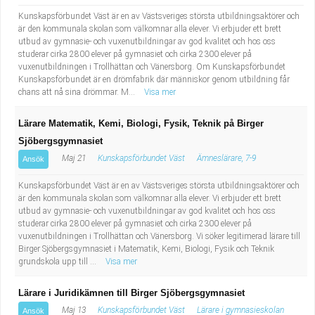
Kunskapsförbundet Väst är en av Västsveriges största utbildningsaktörer och
är den kommunala skolan som välkomnar alla elever. Vi erbjuder ett brett
utbud av gymnasie- och vuxenutbildningar av god kvalitet och hos oss
studerar cirka 2800 elever på gymnasiet och cirka 2300 elever på
vuxenutbildningen i Trollhättan och Vänersborg. Om Kunskapsförbundet
Kunskapsförbundet är en drömfabrik där människor genom utbildning får
chans att nå sina drömmar. M...
Visa mer
Lärare Matematik, Kemi, Biologi, Fysik, Teknik på Birger
Sjöbergsgymnasiet
Maj 21
Kunskapsförbundet Väst
Ämneslärare, 7-9
Ansök
Kunskapsförbundet Väst är en av Västsveriges största utbildningsaktörer och
är den kommunala skolan som välkomnar alla elever. Vi erbjuder ett brett
utbud av gymnasie- och vuxenutbildningar av god kvalitet och hos oss
studerar cirka 2800 elever på gymnasiet och cirka 2300 elever på
vuxenutbildningen i Trollhättan och Vänersborg. Vi söker legitimerad lärare till
Birger Sjöbergsgymnasiet i Matematik, Kemi, Biologi, Fysik och Teknik
grundskola upp till ...
Visa mer
Lärare i Juridikämnen till Birger Sjöbergsgymnasiet
Maj 13
Kunskapsförbundet Väst
Lärare i gymnasieskolan
Ansök