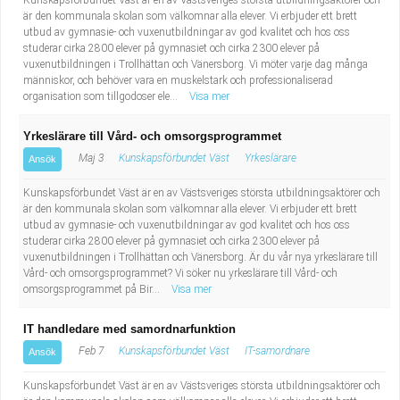
Kunskapsförbundet Väst är en av Västsveriges största utbildningsaktörer och
är den kommunala skolan som välkomnar alla elever. Vi erbjuder ett brett
utbud av gymnasie- och vuxenutbildningar av god kvalitet och hos oss
studerar cirka 2800 elever på gymnasiet och cirka 2300 elever på
vuxenutbildningen i Trollhättan och Vänersborg. Vi möter varje dag många
människor, och behöver vara en muskelstark och professionaliserad
organisation som tillgodoser ele...
Visa mer
Yrkeslärare till Vård- och omsorgsprogrammet
Maj 3
Kunskapsförbundet Väst
Yrkeslärare
Ansök
Kunskapsförbundet Väst är en av Västsveriges största utbildningsaktörer och
är den kommunala skolan som välkomnar alla elever. Vi erbjuder ett brett
utbud av gymnasie- och vuxenutbildningar av god kvalitet och hos oss
studerar cirka 2800 elever på gymnasiet och cirka 2300 elever på
vuxenutbildningen i Trollhättan och Vänersborg. Är du vår nya yrkeslärare till
Vård- och omsorgsprogrammet? Vi söker nu yrkeslärare till Vård- och
omsorgsprogrammet på Bir...
Visa mer
IT handledare med samordnarfunktion
Feb 7
Kunskapsförbundet Väst
IT-samordnare
Ansök
Kunskapsförbundet Väst är en av Västsveriges största utbildningsaktörer och