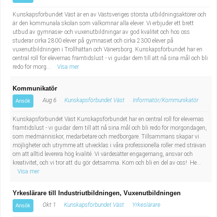
Kunskapsförbundet Väst är en av Västsveriges största utbildningsaktörer och
är den kommunala skolan som välkomnar alla elever. Vi erbjuder ett brett
utbud av gymnasie- och vuxenutbildningar av god kvalitet och hos oss
studerar cirka 2800 elever på gymnasiet och cirka 2300 elever på
vuxenutbildningen i Trollhättan och Vänersborg. Kunskapsförbundet har en
central roll för elevernas framtidslust - vi guidar dem till att nå sina mål och bli
redo för morg...
Visa mer
Kommunikatör
Aug 6
Kunskapsförbundet Väst
Informatör/Kommunikatör
Ansök
Kunskapsförbundet Väst Kunskapsförbundet har en central roll för elevernas
framtidslust - vi guidar dem till att nå sina mål och bli redo för morgondagen,
som medmänniskor, medarbetare och medborgare. Tillsammans skapar vi
möjligheter och utrymme att utvecklas i våra professionella roller med strävan
om att alltid leverera hög kvalité. Vi värdesätter engagemang, ansvar och
kreativitet, och vi tror att du gör detsamma. Kom och bli en del av oss! He...
Visa mer
Yrkeslärare till Industriutbildningen, Vuxenutbildningen
Okt 1
Kunskapsförbundet Väst
Yrkeslärare
Ansök