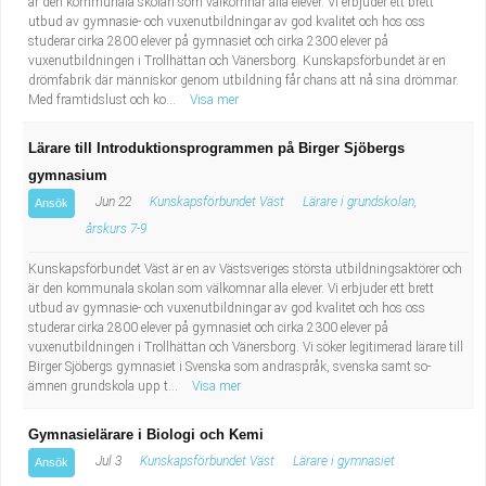
är den kommunala skolan som välkomnar alla elever. Vi erbjuder ett brett
utbud av gymnasie- och vuxenutbildningar av god kvalitet och hos oss
studerar cirka 2800 elever på gymnasiet och cirka 2300 elever på
vuxenutbildningen i Trollhättan och Vänersborg. Kunskapsförbundet är en
drömfabrik där människor genom utbildning får chans att nå sina drömmar.
Med framtidslust och ko...
Visa mer
Lärare till Introduktionsprogrammen på Birger Sjöbergs
gymnasium
Jun 22
Kunskapsförbundet Väst
Lärare i grundskolan,
Ansök
årskurs 7-9
Kunskapsförbundet Väst är en av Västsveriges största utbildningsaktörer och
är den kommunala skolan som välkomnar alla elever. Vi erbjuder ett brett
utbud av gymnasie- och vuxenutbildningar av god kvalitet och hos oss
studerar cirka 2800 elever på gymnasiet och cirka 2300 elever på
vuxenutbildningen i Trollhättan och Vänersborg. Vi söker legitimerad lärare till
Birger Sjöbergs gymnasiet i Svenska som andraspråk, svenska samt so-
ämnen grundskola upp t...
Visa mer
Gymnasielärare i Biologi och Kemi
Jul 3
Kunskapsförbundet Väst
Lärare i gymnasiet
Ansök