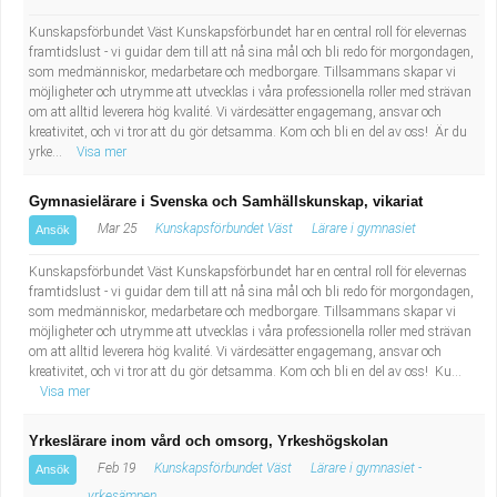
Industriell tillverkning
Behandlingsassistent/Socialpedagog
Kunskapsförbundet Väst Kunskapsförbundet har en central roll för elevernas
framtidslust - vi guidar dem till att nå sina mål och bli redo för morgondagen,
som medmänniskor, medarbetare och medborgare. Tillsammans skapar vi
Installation, drift, underhåll
Tandsköterska
möjligheter och utrymme att utvecklas i våra professionella roller med strävan
om att alltid leverera hög kvalité. Vi värdesätter engagemang, ansvar och
Kropps- och skönhetsvård
Budbilsförare
kreativitet, och vi tror att du gör detsamma. Kom och bli en del av oss! Är du
yrke...
Visa mer
Kultur, media, design
Tidningsbud/Tidningsdistributör
Gymnasielärare i Svenska och Samhällskunskap, vikariat
Mar 25
Kunskapsförbundet Väst
Lärare i gymnasiet
Ansök
Militärt arbete
Lärare i fritidshem/Fritidspedagog
Kunskapsförbundet Väst Kunskapsförbundet har en central roll för elevernas
Naturbruk
Taxiförare/Taxichaufför
framtidslust - vi guidar dem till att nå sina mål och bli redo för morgondagen,
som medmänniskor, medarbetare och medborgare. Tillsammans skapar vi
möjligheter och utrymme att utvecklas i våra professionella roller med strävan
Naturvetenskapligt arbete
Läkarsekreterare/Vårdadmin/Medicinsk
om att alltid leverera hög kvalité. Vi värdesätter engagemang, ansvar och
kreativitet, och vi tror att du gör detsamma. Kom och bli en del av oss! Ku...
Visa mer
sekreterare
Pedagogiskt arbete
Yrkeslärare inom vård och omsorg, Yrkeshögskolan
Lastbilsförare m.fl.
Sanering och renhållning
Feb 19
Kunskapsförbundet Väst
Lärare i gymnasiet -
Ansök
yrkesämnen