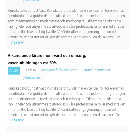
Fastighetsskötare
Socialt arbete
Kunskapsförbundet Väst Kunskapsförbundet har en central roll för elevernas
framtidslust - vi guidar dem till att nå sina mål och bli redo för morgondagen,
Informatör/Kommunikatör
Säkerhetsarbete
som medmänniskor, medarbetare och medborgare. Tillsammans skapar vi
möjligheter och utrymme att utvecklas i våra professionella roller med strävan
Brevbärare
Tekniskt arbete
om att alltid leverera hög kvalité. Vi värdesätter engagemang, ansvar och
kreativitet, och vi tror att du gör detsamma. Kom och bli en del av oss! Ho...
Visa mer
Sjuksköterska, grundutbildad
Transport
Vikarierande lärare inom vård och omsorg,
Kock, storhushåll
vuxenutbildningen c:a 50%
Feb 19
Kunskapsförbundet Väst
Lärare i gymnasiet -
Ansök
Undersköterska, vård- o specialavd. o mottagning
yrkesämnen
Kunskapsförbundet Väst Kunskapsförbundet har en central roll för elevernas
Bibliotekarie
framtidslust - vi guidar dem till att nå sina mål och bli redo för morgondagen,
som medmänniskor, medarbetare och medborgare. Tillsammans skapar vi
Administrativ assistent
möjligheter och utrymme att utvecklas i våra professionella roller med strävan
om att alltid leverera hög kvalité. Vi värdesätter engagemang, ansvar och
kreativitet, och vi tror att du gör detsamma. Kom och bli en del av oss! Om...
Lärare i gymnasiet
Visa mer