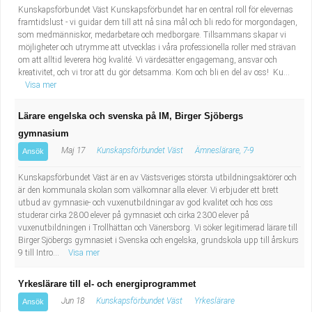
Kunskapsförbundet Väst Kunskapsförbundet har en central roll för elevernas
framtidslust - vi guidar dem till att nå sina mål och bli redo för morgondagen,
som medmänniskor, medarbetare och medborgare. Tillsammans skapar vi
möjligheter och utrymme att utvecklas i våra professionella roller med strävan
om att alltid leverera hög kvalité. Vi värdesätter engagemang, ansvar och
kreativitet, och vi tror att du gör detsamma. Kom och bli en del av oss! Ku...
Visa mer
Lärare engelska och svenska på IM, Birger Sjöbergs
gymnasium
Maj 17
Kunskapsförbundet Väst
Ämneslärare, 7-9
Ansök
Kunskapsförbundet Väst är en av Västsveriges största utbildningsaktörer och
är den kommunala skolan som välkomnar alla elever. Vi erbjuder ett brett
utbud av gymnasie- och vuxenutbildningar av god kvalitet och hos oss
studerar cirka 2800 elever på gymnasiet och cirka 2300 elever på
vuxenutbildningen i Trollhättan och Vänersborg. Vi söker legitimerad lärare till
Birger Sjöbergs gymnasiet i Svenska och engelska, grundskola upp till årskurs
9 till Intro...
Visa mer
Yrkeslärare till el- och energiprogrammet
Jun 18
Kunskapsförbundet Väst
Yrkeslärare
Ansök