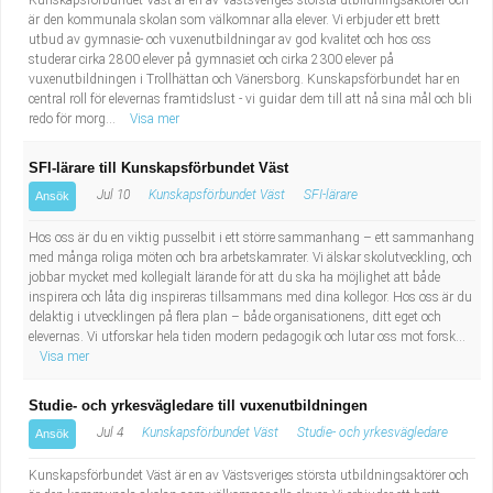
Kunskapsförbundet Väst är en av Västsveriges största utbildningsaktörer och
är den kommunala skolan som välkomnar alla elever. Vi erbjuder ett brett
utbud av gymnasie- och vuxenutbildningar av god kvalitet och hos oss
studerar cirka 2800 elever på gymnasiet och cirka 2300 elever på
vuxenutbildningen i Trollhättan och Vänersborg. Kunskapsförbundet har en
central roll för elevernas framtidslust - vi guidar dem till att nå sina mål och bli
redo för morg...
Visa mer
SFI-lärare till Kunskapsförbundet Väst
Jul 10
Kunskapsförbundet Väst
SFI-lärare
Ansök
Hos oss är du en viktig pusselbit i ett större sammanhang – ett sammanhang
med många roliga möten och bra arbetskamrater. Vi älskar skolutveckling, och
jobbar mycket med kollegialt lärande för att du ska ha möjlighet att både
inspirera och låta dig inspireras tillsammans med dina kollegor. Hos oss är du
delaktig i utvecklingen på flera plan – både organisationens, ditt eget och
elevernas. Vi utforskar hela tiden modern pedagogik och lutar oss mot forsk...
Visa mer
Studie- och yrkesvägledare till vuxenutbildningen
Jul 4
Kunskapsförbundet Väst
Studie- och yrkesvägledare
Ansök
Kunskapsförbundet Väst är en av Västsveriges största utbildningsaktörer och