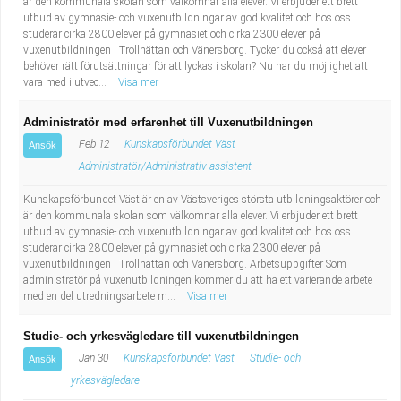
är den kommunala skolan som välkomnar alla elever. Vi erbjuder ett brett
utbud av gymnasie- och vuxenutbildningar av god kvalitet och hos oss
studerar cirka 2800 elever på gymnasiet och cirka 2300 elever på
vuxenutbildningen i Trollhättan och Vänersborg. Tycker du också att elever
behöver rätt förutsättningar för att lyckas i skolan? Nu har du möjlighet att
vara med i utvec...
Visa mer
Administratör med erfarenhet till Vuxenutbildningen
Feb 12
Kunskapsförbundet Väst
Ansök
Administratör/Administrativ assistent
Kunskapsförbundet Väst är en av Västsveriges största utbildningsaktörer och
är den kommunala skolan som välkomnar alla elever. Vi erbjuder ett brett
utbud av gymnasie- och vuxenutbildningar av god kvalitet och hos oss
studerar cirka 2800 elever på gymnasiet och cirka 2300 elever på
vuxenutbildningen i Trollhättan och Vänersborg. Arbetsuppgifter Som
administratör på vuxenutbildningen kommer du att ha ett varierande arbete
med en del utredningsarbete m...
Visa mer
Studie- och yrkesvägledare till vuxenutbildningen
Jan 30
Kunskapsförbundet Väst
Studie- och
Ansök
yrkesvägledare