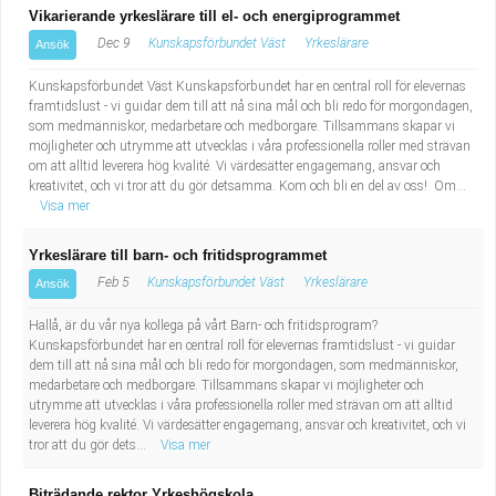
Vikarierande yrkeslärare till el- och energiprogrammet
Dec 9
Kunskapsförbundet Väst
Yrkeslärare
Ansök
Kunskapsförbundet Väst Kunskapsförbundet har en central roll för elevernas
framtidslust - vi guidar dem till att nå sina mål och bli redo för morgondagen,
som medmänniskor, medarbetare och medborgare. Tillsammans skapar vi
möjligheter och utrymme att utvecklas i våra professionella roller med strävan
om att alltid leverera hög kvalité. Vi värdesätter engagemang, ansvar och
kreativitet, och vi tror att du gör detsamma. Kom och bli en del av oss! Om...
Visa mer
Yrkeslärare till barn- och fritidsprogrammet
Feb 5
Kunskapsförbundet Väst
Yrkeslärare
Ansök
Hallå, är du vår nya kollega på vårt Barn- och fritidsprogram?
Kunskapsförbundet har en central roll för elevernas framtidslust - vi guidar
dem till att nå sina mål och bli redo för morgondagen, som medmänniskor,
medarbetare och medborgare. Tillsammans skapar vi möjligheter och
utrymme att utvecklas i våra professionella roller med strävan om att alltid
leverera hög kvalité. Vi värdesätter engagemang, ansvar och kreativitet, och vi
tror att du gör dets...
Visa mer
Biträdande rektor Yrkeshögskola