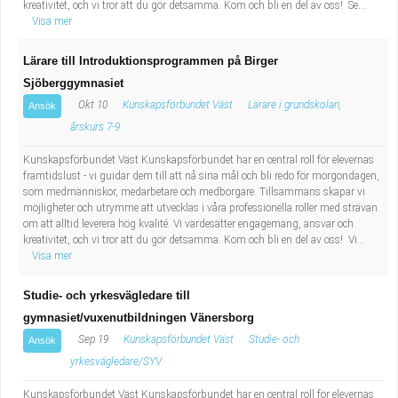
kreativitet, och vi tror att du gör detsamma. Kom och bli en del av oss! Se...
Visa mer
Lärare till Introduktionsprogrammen på Birger
Sjöberggymnasiet
Okt 10
Kunskapsförbundet Väst
Lärare i grundskolan,
Ansök
årskurs 7-9
Kunskapsförbundet Väst Kunskapsförbundet har en central roll för elevernas
framtidslust - vi guidar dem till att nå sina mål och bli redo för morgondagen,
som medmänniskor, medarbetare och medborgare. Tillsammans skapar vi
möjligheter och utrymme att utvecklas i våra professionella roller med strävan
om att alltid leverera hög kvalité. Vi värdesätter engagemang, ansvar och
kreativitet, och vi tror att du gör detsamma. Kom och bli en del av oss! Vi...
Visa mer
Studie- och yrkesvägledare till
gymnasiet/vuxenutbildningen Vänersborg
Sep 19
Kunskapsförbundet Väst
Studie- och
Ansök
yrkesvägledare/SYV
Kunskapsförbundet Väst Kunskapsförbundet har en central roll för elevernas