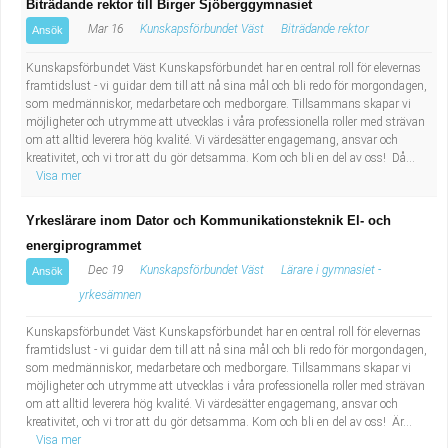
Biträdande rektor till Birger Sjöberggymnasiet
Mar 16
Kunskapsförbundet Väst
Biträdande rektor
Ansök
Kunskapsförbundet Väst Kunskapsförbundet har en central roll för elevernas
framtidslust - vi guidar dem till att nå sina mål och bli redo för morgondagen,
som medmänniskor, medarbetare och medborgare. Tillsammans skapar vi
möjligheter och utrymme att utvecklas i våra professionella roller med strävan
om att alltid leverera hög kvalité. Vi värdesätter engagemang, ansvar och
kreativitet, och vi tror att du gör detsamma. Kom och bli en del av oss! Då...
Visa mer
Yrkeslärare inom Dator och Kommunikationsteknik El- och
energiprogrammet
Dec 19
Kunskapsförbundet Väst
Lärare i gymnasiet -
Ansök
yrkesämnen
Kunskapsförbundet Väst Kunskapsförbundet har en central roll för elevernas
framtidslust - vi guidar dem till att nå sina mål och bli redo för morgondagen,
som medmänniskor, medarbetare och medborgare. Tillsammans skapar vi
möjligheter och utrymme att utvecklas i våra professionella roller med strävan
om att alltid leverera hög kvalité. Vi värdesätter engagemang, ansvar och
kreativitet, och vi tror att du gör detsamma. Kom och bli en del av oss! Är...
Visa mer