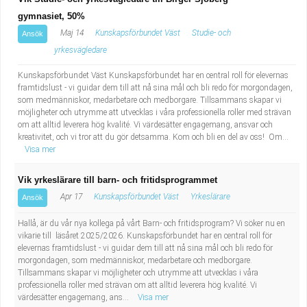
gymnasiet, 50%
Maj 14
Kunskapsförbundet Väst
Studie- och
Ansök
yrkesvägledare
Kunskapsförbundet Väst Kunskapsförbundet har en central roll för elevernas
framtidslust - vi guidar dem till att nå sina mål och bli redo för morgondagen,
som medmänniskor, medarbetare och medborgare. Tillsammans skapar vi
möjligheter och utrymme att utvecklas i våra professionella roller med strävan
om att alltid leverera hög kvalité. Vi värdesätter engagemang, ansvar och
kreativitet, och vi tror att du gör detsamma. Kom och bli en del av oss! Om...
Visa mer
Vik yrkeslärare till barn- och fritidsprogrammet
Apr 17
Kunskapsförbundet Väst
Yrkeslärare
Ansök
Hallå, är du vår nya kollega på vårt Barn- och fritidsprogram? Vi söker nu en
vikarie till läsåret 2025/2026. Kunskapsförbundet har en central roll för
elevernas framtidslust - vi guidar dem till att nå sina mål och bli redo för
morgondagen, som medmänniskor, medarbetare och medborgare.
Tillsammans skapar vi möjligheter och utrymme att utvecklas i våra
professionella roller med strävan om att alltid leverera hög kvalité. Vi
värdesätter engagemang, ans...
Visa mer