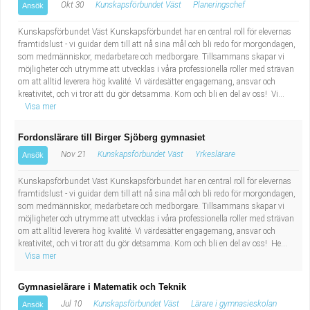
Okt 30
Kunskapsförbundet Väst
Planeringschef
Ansök
Kunskapsförbundet Väst Kunskapsförbundet har en central roll för elevernas
framtidslust - vi guidar dem till att nå sina mål och bli redo för morgondagen,
som medmänniskor, medarbetare och medborgare. Tillsammans skapar vi
möjligheter och utrymme att utvecklas i våra professionella roller med strävan
om att alltid leverera hög kvalité. Vi värdesätter engagemang, ansvar och
kreativitet, och vi tror att du gör detsamma. Kom och bli en del av oss! Vi...
Visa mer
Fordonslärare till Birger Sjöberg gymnasiet
Nov 21
Kunskapsförbundet Väst
Yrkeslärare
Ansök
Kunskapsförbundet Väst Kunskapsförbundet har en central roll för elevernas
framtidslust - vi guidar dem till att nå sina mål och bli redo för morgondagen,
som medmänniskor, medarbetare och medborgare. Tillsammans skapar vi
möjligheter och utrymme att utvecklas i våra professionella roller med strävan
om att alltid leverera hög kvalité. Vi värdesätter engagemang, ansvar och
kreativitet, och vi tror att du gör detsamma. Kom och bli en del av oss! He...
Visa mer
Gymnasielärare i Matematik och Teknik
Jul 10
Kunskapsförbundet Väst
Lärare i gymnasieskolan
Ansök