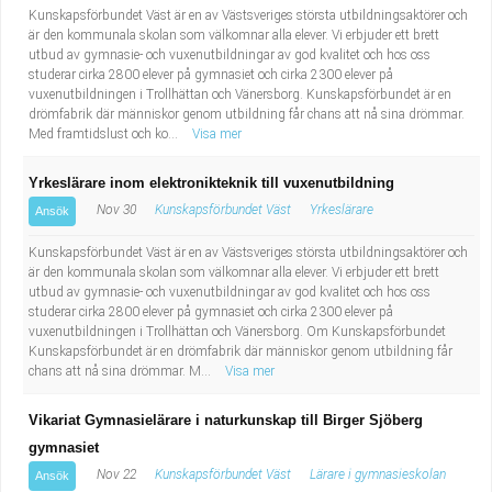
Kunskapsförbundet Väst är en av Västsveriges största utbildningsaktörer och
är den kommunala skolan som välkomnar alla elever. Vi erbjuder ett brett
utbud av gymnasie- och vuxenutbildningar av god kvalitet och hos oss
studerar cirka 2800 elever på gymnasiet och cirka 2300 elever på
vuxenutbildningen i Trollhättan och Vänersborg. Kunskapsförbundet är en
drömfabrik där människor genom utbildning får chans att nå sina drömmar.
Med framtidslust och ko...
Visa mer
Yrkeslärare inom elektronikteknik till vuxenutbildning
Nov 30
Kunskapsförbundet Väst
Yrkeslärare
Ansök
Kunskapsförbundet Väst är en av Västsveriges största utbildningsaktörer och
är den kommunala skolan som välkomnar alla elever. Vi erbjuder ett brett
utbud av gymnasie- och vuxenutbildningar av god kvalitet och hos oss
studerar cirka 2800 elever på gymnasiet och cirka 2300 elever på
vuxenutbildningen i Trollhättan och Vänersborg. Om Kunskapsförbundet
Kunskapsförbundet är en drömfabrik där människor genom utbildning får
chans att nå sina drömmar. M...
Visa mer
Vikariat Gymnasielärare i naturkunskap till Birger Sjöberg
gymnasiet
Nov 22
Kunskapsförbundet Väst
Lärare i gymnasieskolan
Ansök