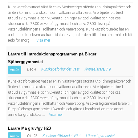
Kunskapsförbundet Väst är en av Västsveriges största utbildningsaktörer och
är den kommunala skolan som välkomnar alla elever. Vi erbjuder ett brett
utbud av gymnasie- och vuxenutbildningar av god kvalitet och hos oss
studerar cirka 2800 elever på gymnasiet och cirka 2300 elever på
vuxenutbildningen i Trollhättan och Vänersborg. Kunskapsförbundet har en
central roll för elevernas framtidslust - vi guidar dem till att nå sina mål och bli
redo för morg...
Visa mer
Lärare till Introduktionsprogrammen på Birger
Sjöberggymnasiet
Dec 4
Kunskapsförbundet Väst
Ämneslärare, 7-9
Ansök
Kunskapsförbundet Väst är en av Västsveriges största utbildningsaktörer och
är den kommunala skolan som välkomnar alla elever. Vi erbjuder ett brett
utbud av gymnasie- och vuxenutbildningar av god kvalitet och hos oss
studerar cirka 2800 elever på gymnasiet och cirka 2300 elever på
vuxenutbildningen i Trollhättan och Vänersborg. Vi söker legitimerad lärare till
Birger Sjöbergs gymnasiet i Svenska och gärna i kombination med annat
ämne för grundskola ...
Visa mer
Lärare Ma gruv/gy H23
Okt 26
Kunskapsförbundet Väst
Lärare i gymnasiet
Ansök