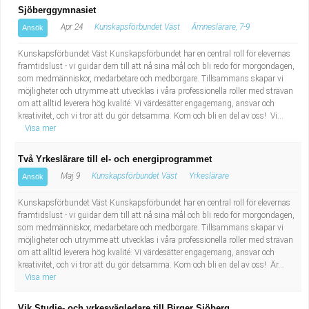
Sjöberggymnasiet
Apr 24
Kunskapsförbundet Väst
Ämneslärare, 7-9
Ansök
Kunskapsförbundet Väst Kunskapsförbundet har en central roll för elevernas
framtidslust - vi guidar dem till att nå sina mål och bli redo för morgondagen,
som medmänniskor, medarbetare och medborgare. Tillsammans skapar vi
möjligheter och utrymme att utvecklas i våra professionella roller med strävan
om att alltid leverera hög kvalité. Vi värdesätter engagemang, ansvar och
kreativitet, och vi tror att du gör detsamma. Kom och bli en del av oss! Vi...
Visa mer
Två Yrkeslärare till el- och energiprogrammet
Maj 9
Kunskapsförbundet Väst
Yrkeslärare
Ansök
Kunskapsförbundet Väst Kunskapsförbundet har en central roll för elevernas
framtidslust - vi guidar dem till att nå sina mål och bli redo för morgondagen,
som medmänniskor, medarbetare och medborgare. Tillsammans skapar vi
möjligheter och utrymme att utvecklas i våra professionella roller med strävan
om att alltid leverera hög kvalité. Vi värdesätter engagemang, ansvar och
kreativitet, och vi tror att du gör detsamma. Kom och bli en del av oss! Är...
Visa mer
Vik Studie- och yrkesvägledare till Birger Sjöberg