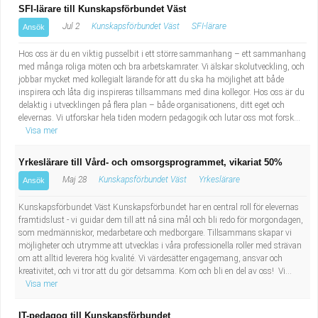
SFI-lärare till Kunskapsförbundet Väst
Jul 2
Kunskapsförbundet Väst
SFI-lärare
Ansök
Hos oss är du en viktig pusselbit i ett större sammanhang – ett sammanhang
med många roliga möten och bra arbetskamrater. Vi älskar skolutveckling, och
jobbar mycket med kollegialt lärande för att du ska ha möjlighet att både
inspirera och låta dig inspireras tillsammans med dina kollegor. Hos oss är du
delaktig i utvecklingen på flera plan – både organisationens, ditt eget och
elevernas. Vi utforskar hela tiden modern pedagogik och lutar oss mot forsk...
Visa mer
Yrkeslärare till Vård- och omsorgsprogrammet, vikariat 50%
Maj 28
Kunskapsförbundet Väst
Yrkeslärare
Ansök
Kunskapsförbundet Väst Kunskapsförbundet har en central roll för elevernas
framtidslust - vi guidar dem till att nå sina mål och bli redo för morgondagen,
som medmänniskor, medarbetare och medborgare. Tillsammans skapar vi
möjligheter och utrymme att utvecklas i våra professionella roller med strävan
om att alltid leverera hög kvalité. Vi värdesätter engagemang, ansvar och
kreativitet, och vi tror att du gör detsamma. Kom och bli en del av oss! Vi...
Visa mer
IT-pedagog till Kunskapsförbundet