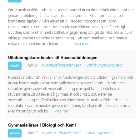
Om Kunskapsförbundet Kunskapsförbundet är en drömfabrik där människor
genom utbildning får chans att nå sina drömmar. Med framtidslust och
kompetens hjälper vi våra elever att bli redo för morgondagen - som
medmänniskor, som medarbetare och som världsmedborgare. Ett viktigt
uppdrag som vi utför med stolthet, engagemang och glädje. Hos oss är du en
viktig pusselbit i ett större sammanhang – ett sammanhang med många
roliga möten och bra arbetskamrater....
Visa mer
Utbildningskoordinator till Vuxenutbildningen
Nov 3
Kunskapsförbundet Väst
Utbildningskoordinator
Ansök
Kunskapsförbundet Väst är en av Västsveriges största utbildningsaktörer och
är den kommunala skolan som välkomnar alla elever. Vi erbjuder ett brett
utbud av gymnasie- och vuxenutbildningar av god kvalitet och hos oss
studerar cirka 2800 elever på gymnasiet och cirka 2300 elever på
vuxenutbildningen i Trollhättan och Vänersborg. Kunskapsförbundet är en
drömfabrik där människor genom utbildning får chans att nå sina drömmar.
Med framtidslust och ko...
Visa mer
Gymnasielärare i Biologi och Kemi
Nov 1
Kunskapsförbundet Väst
Lärare i gymnasiet
Ansök