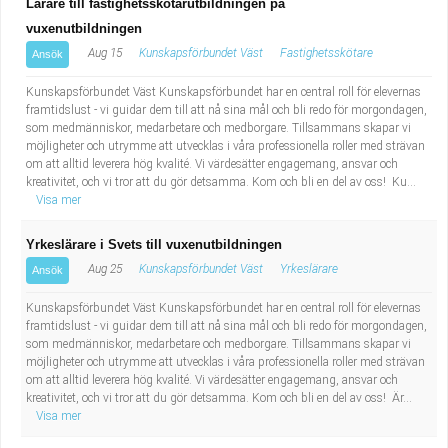
Lärare till fastighetsskötarutbildningen på
vuxenutbildningen
Aug 15
Kunskapsförbundet Väst
Fastighetsskötare
Ansök
Kunskapsförbundet Väst Kunskapsförbundet har en central roll för elevernas
framtidslust - vi guidar dem till att nå sina mål och bli redo för morgondagen,
som medmänniskor, medarbetare och medborgare. Tillsammans skapar vi
möjligheter och utrymme att utvecklas i våra professionella roller med strävan
om att alltid leverera hög kvalité. Vi värdesätter engagemang, ansvar och
kreativitet, och vi tror att du gör detsamma. Kom och bli en del av oss! Ku...
Visa mer
Yrkeslärare i Svets till vuxenutbildningen
Aug 25
Kunskapsförbundet Väst
Yrkeslärare
Ansök
Kunskapsförbundet Väst Kunskapsförbundet har en central roll för elevernas
framtidslust - vi guidar dem till att nå sina mål och bli redo för morgondagen,
som medmänniskor, medarbetare och medborgare. Tillsammans skapar vi
möjligheter och utrymme att utvecklas i våra professionella roller med strävan
om att alltid leverera hög kvalité. Vi värdesätter engagemang, ansvar och
kreativitet, och vi tror att du gör detsamma. Kom och bli en del av oss! Är...
Visa mer